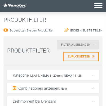
Aktive Kombination
PRODUKTFILTER
So benutzen Sie den Produktfilter
ERGEBNISLISTE TEILEN
FILTER AUSBLENDEN
PRODUKTFILTER
ZURÜCKSETZEN
Kategorie
:
LSA14, NEMA 8 | 20 mm, NEMA 11 | 28
mm, NEMA 14 | 35 mm, NEMA 17 | 42 mm, NEMA 23 | 56
Kombinationen anzeigen
:
Nein
mm, Linearaktuatoren mit Schrittmotoren
Drehmoment bei Drehzahl