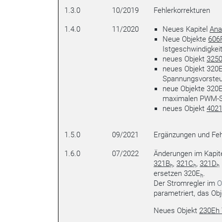
1.3.0
10/2019
Fehlerkorrekturen
1.4.0
11/2020
Neues Kapitel
Ana
Neue Objekte
606
Istgeschwindigke
neues Objekt
325
neues Objekt 320
Spannungsvorsteu
neue Objekte 320
maximalen PWM-
neues Objekt
402
1.5.0
09/2021
Ergänzungen und Feh
1.6.0
07/2022
Änderungen im Kapit
321B
,
321C
,
321D
h
h
h
ersetzen 320E
.
h
Der Stromregler im
O
parametriert, das Ob
Neues Objekt
230Eh 