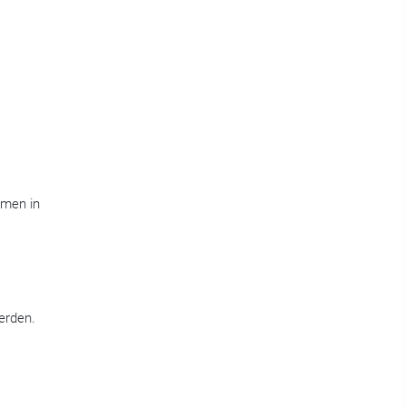
emen in
erden.