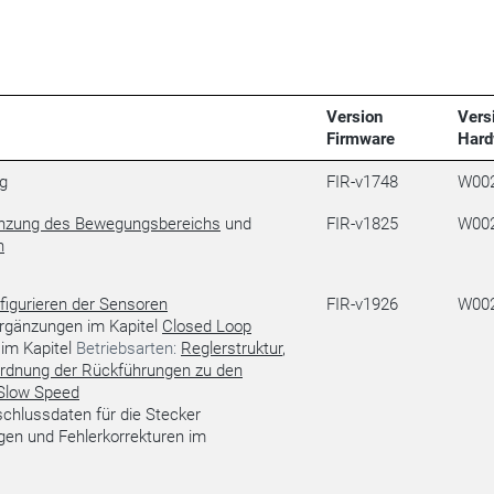
Version
Vers
Firmware
Hard
ng
FIR-v1748
W00
nzung des Bewegungsbereichs
und
FIR-v1825
W00
n
figurieren der Sensoren
FIR-v1926
W00
rgänzungen im Kapitel
Closed Loop
 im Kapitel
Betriebsarten:
Reglerstruktur
,
rdnung der Rückführungen zu den
Slow Speed
chlussdaten für die Stecker
gen und Fehlerkorrekturen im