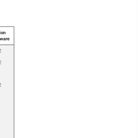
ion
ware
2
2
2