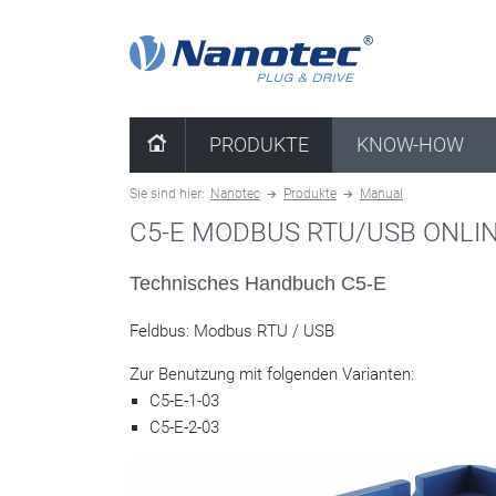
Kombination löschen
PRODUKTE
KNOW-HOW
Sie sind hier:
Nanotec
Produkte
Manual
C5-E MODBUS RTU/USB ONL
Technisches Handbuch C5-E
Feldbus: Modbus RTU / USB
Zur Benutzung mit folgenden Varianten:
C5-E-1-03
C5-E-2-03