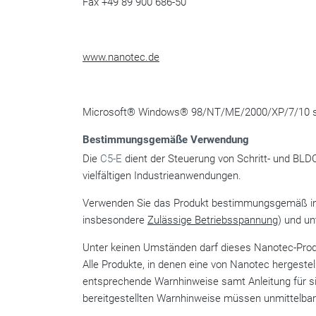
Fax +49 89 900 686-50
www.nanotec.de
Microsoft® Windows® 98/NT/ME/2000/XP/7/10 sin
Bestimmungsgemäße Verwendung
Die
C5-E
dient der Steuerung von Schritt- und BL
vielfältigen Industrieanwendungen.
Verwenden Sie das Produkt bestimmungsgemäß inne
insbesondere
Zulässige Betriebsspannung
) und u
Unter keinen Umständen darf dieses Nanotec-Produkt
Alle Produkte, in denen eine von Nanotec hergest
entsprechende Warnhinweise samt Anleitung für si
bereitgestellten Warnhinweise müssen unmittelba