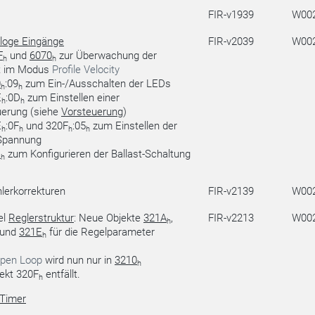
FIR-v1939
W00
loge Eingänge
FIR-v2039
W00
F
und
6070
zur Überwachung der
h
h
it im Modus
Profile Velocity
0
:09
zum Ein-/Ausschalten der LEDs
h
h
E
:0D
zum Einstellen einer
h
h
erung (siehe
Vorsteuerung
)
E
:0F
und 320F
:05
zum Einstellen der
h
h
h
h
Spannung
1
zum Konfigurieren der Ballast-Schaltung
h
lerkorrekturen
FIR-v2139
W00
el
Reglerstruktur
: Neue Objekte
321A
,
FIR-v2213
W00
h
und
321E
für die Regelparameter
h
pen Loop
wird nun nur in
3210
h
jekt 320F
entfällt.
h
Timer