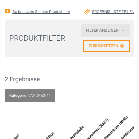
So benutzen Sie den Produktfilter
ERGEBNISLISTE TEILEN
FILTER ANZEIGEN
PRODUKTFILTER
ZURÜCKSETZEN
2
Ergebnisse
Kategorie:
CM-CPB3-44
Spitzenstrom (RMS)
Nennstrom (RMS)
Betriebsspann
Schnittstelle
Feldbus