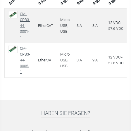
Artikel
CM-
CPB3-
Micro
12 VDC -
44-
EtherCAT
USB,
3 A
3 A
57.6 VDC
0001-
USB
1
CM-
CPB3-
Micro
12 VDC -
44-
EtherCAT
USB,
3 A
9 A
57.6 VDC
0005-
USB
1
HABEN SIE FRAGEN?