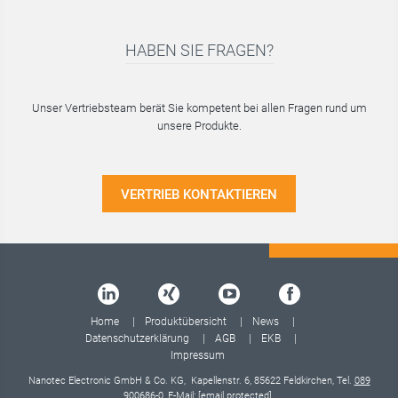
HABEN SIE FRAGEN?
Unser Vertriebsteam berät Sie kompetent bei allen Fragen rund um
unsere Produkte.
VERTRIEB KONTAKTIEREN
Home
Produktübersicht
News
Datenschutzerklärung
AGB
EKB
Impressum
Nanotec Electronic GmbH & Co. KG, Kapellenstr. 6, 85622 Feldkirchen, Tel.
089
900686-0
, E-Mail:
[email protected]