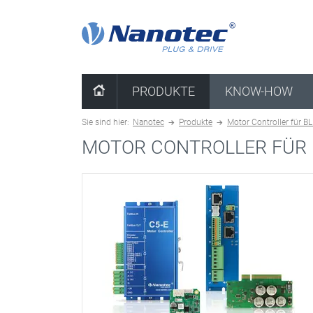
Kombination löschen
PRODUKTE
KNOW-HOW
Sie sind hier:
Nanotec
Produkte
Motor Controller für B
MOTOR CONTROLLER FÜR 