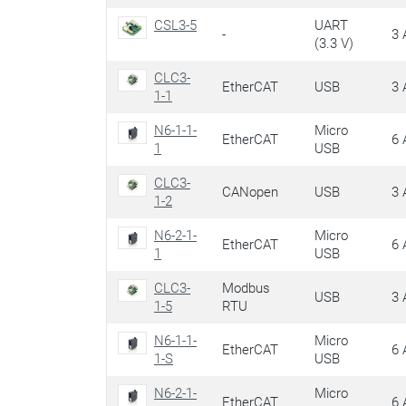
CSL3-5
UART
-
3 
(3.3 V)
CLC3-
EtherCAT
USB
3 
1-1
N6-1-1-
Micro
EtherCAT
6 
1
USB
CLC3-
CANopen
USB
3 
1-2
N6-2-1-
Micro
EtherCAT
6 
1
USB
CLC3-
Modbus
USB
3 
1-5
RTU
N6-1-1-
Micro
EtherCAT
6 
1-S
USB
N6-2-1-
Micro
EtherCAT
6 