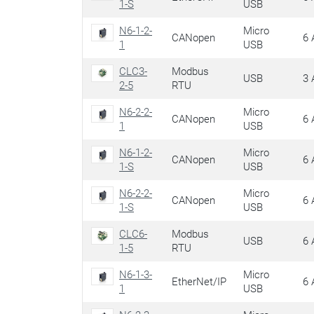
1-S
USB
N6-1-2-
Micro
CANopen
6 
1
USB
CLC3-
Modbus
USB
3 
2-5
RTU
N6-2-2-
Micro
CANopen
6 
1
USB
N6-1-2-
Micro
CANopen
6 
1-S
USB
N6-2-2-
Micro
CANopen
6 
1-S
USB
CLC6-
Modbus
USB
6 
1-5
RTU
N6-1-3-
Micro
EtherNet/IP
6 
1
USB