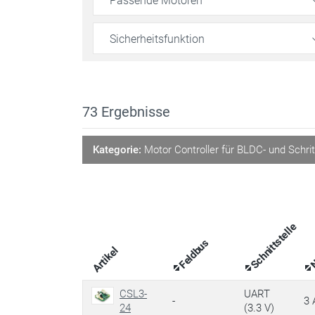
Passende Motoren
Sicherheitsfunktion
73
Ergebnisse
Kategorie:
Motor Controller für BLDC- und Schrit
N
Schnittstelle
Feldbus
Artikel
CSL3-
UART
-
3 
24
(3.3 V)