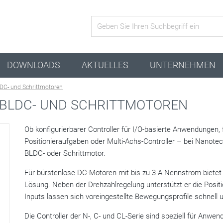
Aktive Kombination
DOWNLOADS
AKTUELLES
UNTERNEHMEN
LDC- und Schrittmotoren
BLDC- UND SCHRITTMOTOREN
Ob konfigurierbarer Controller für I/O-basierte Anwendungen,
Positionieraufgaben oder Multi-Achs-Controller – bei Nanotec
BLDC- oder Schrittmotor.
Für bürstenlose DC-Motoren mit bis zu 3 A Nennstrom bietet 
Lösung. Neben der Drehzahlregelung unterstützt er die Positio
Inputs lassen sich voreingestellte Bewegungsprofile schnell 
Die Controller der N-, C- und CL-Serie sind speziell für An