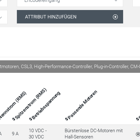
Encodereingang
ATTRIBUT HINZUFÜGEN
tmotoren, CSL3, High-Performance-Controller, Plug-in-Controller, CM
Spitzenstrom (RMS)
Passende Motoren
Betriebsspannung
ennstrom (RMS)
E
10 VDC -
Bürstenlose DC-Motoren mit
A
9 A
30 VDC
Hall-Sensoren