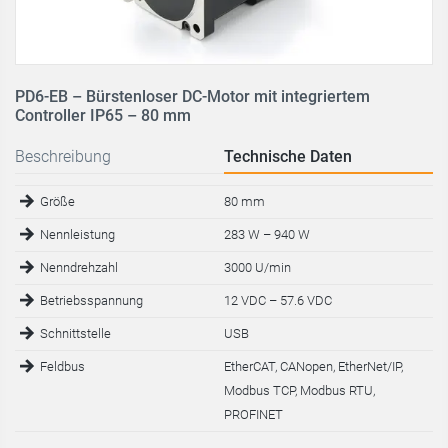
PD6-EB – Bürstenloser DC-Motor mit integriertem
Controller IP65 – 80 mm
Beschreibung
Technische Daten
Größe
80 mm
Nennleistung
283 W – 940 W
Nenndrehzahl
3000 U/min
Betriebsspannung
12 VDC – 57.6 VDC
Schnittstelle
USB
Feldbus
EtherCAT, CANopen, EtherNet/IP,
Modbus TCP, Modbus RTU,
PROFINET