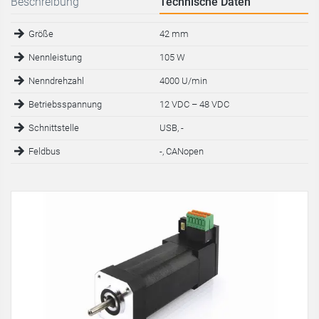
Beschreibung
Technische Daten
Größe
42 mm
Nennleistung
105 W
Nenndrehzahl
4000 U/min
Betriebsspannung
12 VDC – 48 VDC
Schnittstelle
USB, -
Feldbus
-, CANopen