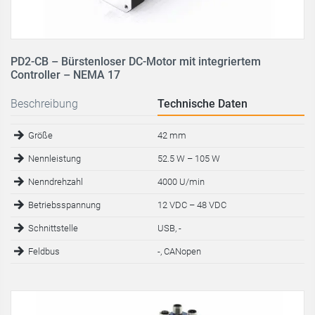
PD2-CB – Bürstenloser DC-Motor mit integriertem
Controller – NEMA 17
Beschreibung
Technische Daten
Größe
42 mm
Nennleistung
52.5 W – 105 W
Nenndrehzahl
4000 U/min
Betriebsspannung
12 VDC – 48 VDC
Schnittstelle
USB, -
Feldbus
-, CANopen