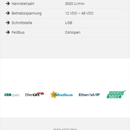
Nenndrehzahl
3000 U/min
Betriebsspannung
12 VDC – 48 VDC
Schnittstelle
USB
Feldbus
CANopen