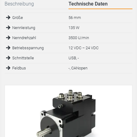
Beschreibung
Technische Daten
Größe
56 mm
Nennleistung
135 W
Nenndrehzahl
3500 U/min
Betriebsspannung
12 VDC – 24 VDC
Schnittstelle
USB, -
Feldbus
-, CANopen