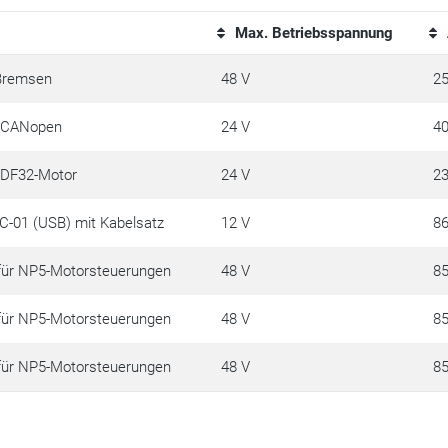
Max. Betriebsspannung
Bremsen
48 V
25
r CANopen
24 V
4
r DF32-Motor
24 V
23
-C-01 (USB) mit Kabelsatz
12 V
8
für NP5-Motorsteuerungen
48 V
8
für NP5-Motorsteuerungen
48 V
8
für NP5-Motorsteuerungen
48 V
8