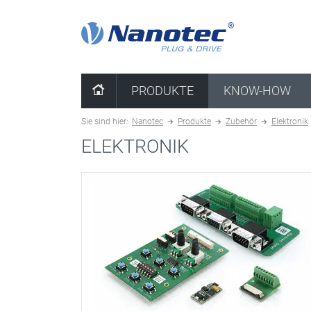
Kombination löschen
PRODUKTE
KNOW-HOW
Sie sind hier:
Nanotec
Produkte
Zubehör
Elektronik
ELEKTRONIK