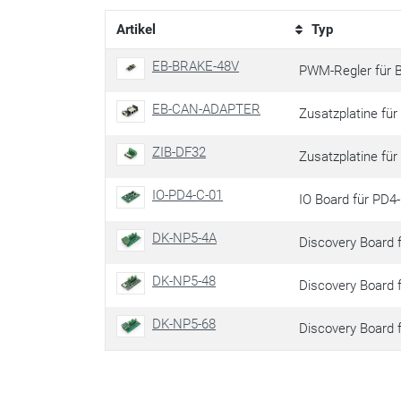
Artikel
Typ
EB-BRAKE-48V
PWM-Regler für 
EB-CAN-ADAPTER
Zusatzplatine fü
ZIB-DF32
Zusatzplatine fü
IO-PD4-C-01
IO Board für PD4
DK-NP5-4A
Discovery Board 
DK-NP5-48
Discovery Board 
DK-NP5-68
Discovery Board 