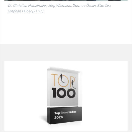
Dr. Christian Hainzlmaier, Jörg Wiemann, Durmus Özcan, Elke Zec,
Stephan Huber (v.l.n.r.)