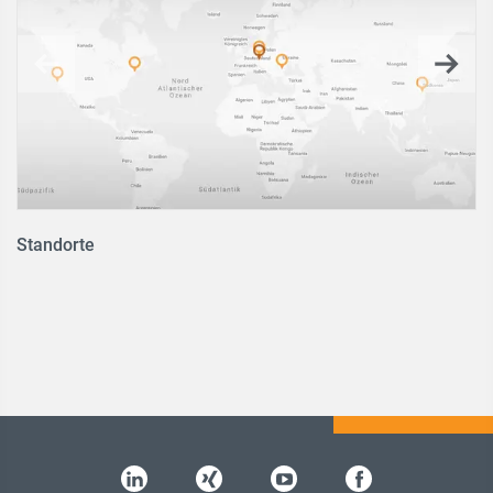
Standorte
P