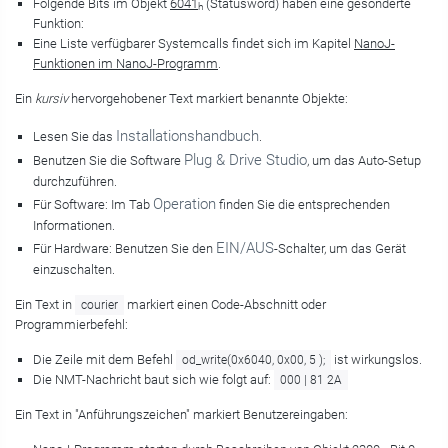
Folgende Bits im Objekt
6041
(Statusword) haben eine gesonderte
h
Funktion:
Eine Liste verfügbarer Systemcalls findet sich im Kapitel
NanoJ-
Funktionen im NanoJ-Programm
.
Ein
kursiv
hervorgehobener Text markiert benannte Objekte:
Installationshandbuch
Lesen Sie das
.
Plug & Drive Studio
Benutzen Sie die Software
, um das Auto-Setup
durchzuführen.
Operation
Für Software: Im Tab
finden Sie die entsprechenden
Informationen.
EIN/AUS
Für Hardware: Benutzen Sie den
-Schalter, um das Gerät
einzuschalten.
Ein Text in
markiert einen Code-Abschnitt oder
courier
Programmierbefehl:
Die Zeile mit dem Befehl
ist wirkungslos.
od_write(0x6040, 0x00, 5 );
Die NMT-Nachricht baut sich wie folgt auf:
000 | 81 2A
Ein Text in "Anführungszeichen" markiert Benutzereingaben: