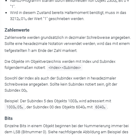
NanoJ-Programm starten durch Beschreiben von Objekt 2300
, Bit 0 =
h
"1".
Wird in diesem Zustand bereits Haltemoment benötigt, muss in das
3212
:01
der Wert "1" geschrieben werden.
h
h
Zahlenwerte
Zahlenwerte werden grundsätzlich in dezimaler Schreibweise angegeben.
Sollte eine hexadezimale Notation verwendet werden, wird das mit einem
h
tiefgestellten
am Ende der Zahl markiert.
Die Objekte im Objektverzeichnis werden mit Index und Subindex
folgendermaßen notiert:
<Index>:<Subindex>
Sowohl der Index als auch der Subindex werden in hexadezimaler
Schreibweise angegeben. Sollte kein Subindex notiert sein, gilt der
Subindex 00
.
h
Beispiel: Der Subindex 5 des Objekts 1003
wird adressiert mit
h
, der Subindex 00 des Objekts 6040
mit
.
1003
:05
6040
h
h
h
h
Bits
Einzelne Bits in einem Objekt beginnen bei der Nummerierung immer bei
dem LSB (Bitnummer 0). Siehe nachfolgende Abbildung am Beispiel des