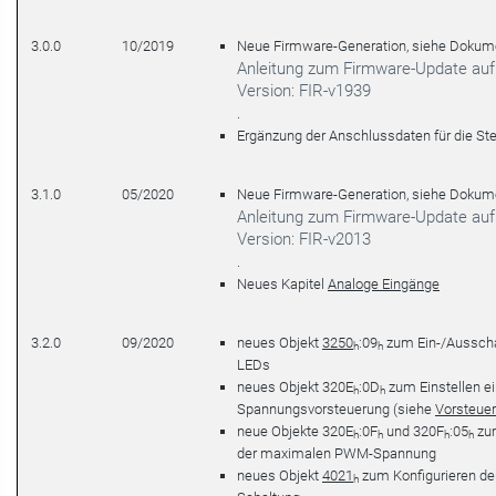
3.0.0
10/2019
Neue Firmware-Generation, siehe Dokum
Anleitung zum Firmware-Update auf
Version: FIR-v1939
.
Ergänzung der Anschlussdaten für die St
3.1.0
05/2020
Neue Firmware-Generation, siehe Dokum
Anleitung zum Firmware-Update auf
Version: FIR-v2013
.
Neues Kapitel
Analoge Eingänge
3.2.0
09/2020
neues Objekt
3250
:09
zum Ein-/Ausscha
h
h
LEDs
neues Objekt 320E
:0D
zum Einstellen ei
h
h
Spannungsvorsteuerung (siehe
Vorsteue
neue Objekte 320E
:0F
und 320F
:05
zum
h
h
h
h
der maximalen PWM-Spannung
neues Objekt
4021
zum Konfigurieren der
h