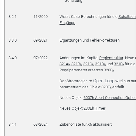
Schaltung
3.2.1
11/2020
Worst-Case-Berechnungen für die
Schaltsch
Eingänge
3.3.0
09/2021
Ergänzungen und Fehlerkorrekturen
3.4.0
07/2022
Änderungen im Kapitel
Reglerstruktur
: Neue 
321A
,
321B
,
321C
,
321D
und
321E
für die
h
h
h
h
h
Regelparameter ersetzen 320E
.
h
Open Loop
Der Stromregler im
wird nun nur
parametriert, das Objekt 320F
entfällt.
h
Neues Objekt
6007h Abort Connection Optio
Neues Objekt
230Eh Timer
3.4.1
03/2024
Zubehörliste für X6 aktualisiert.