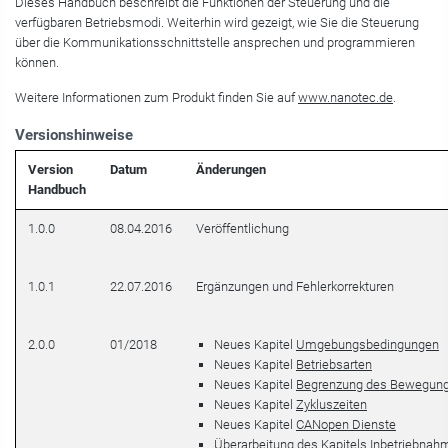
Dieses Handbuch beschreibt die Funktionen der Steuerung und die
verfügbaren Betriebsmodi. Weiterhin wird gezeigt, wie Sie die Steuerung
über die Kommunikationsschnittstelle ansprechen und programmieren
können.
Weitere Informationen zum Produkt finden Sie auf
www.nanotec.de
.
Versionshinweise
Version
Datum
Änderungen
Handbuch
1.0.0
08.04.2016
Veröffentlichung
1.0.1
22.07.2016
Ergänzungen und Fehlerkorrekturen
2.0.0
01/2018
Neues Kapitel
Umgebungsbedingungen
Neues Kapitel
Betriebsarten
Neues Kapitel
Begrenzung des Bewegung
Neues Kapitel
Zykluszeiten
Neues Kapitel
CANopen Dienste
Überarbeitung des Kapitels
Inbetriebnah