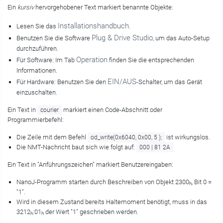
Ein
kursiv
hervorgehobener Text markiert benannte Objekte:
Installationshandbuch
Lesen Sie das
.
Plug & Drive Studio
Benutzen Sie die Software
, um das Auto-Setup
durchzuführen.
Operation
Für Software: Im Tab
finden Sie die entsprechenden
Informationen.
EIN/AUS
Für Hardware: Benutzen Sie den
-Schalter, um das Gerät
einzuschalten.
Ein Text in
markiert einen Code-Abschnitt oder
courier
Programmierbefehl:
Die Zeile mit dem Befehl
ist wirkungslos.
od_write(0x6040, 0x00, 5 );
Die NMT-Nachricht baut sich wie folgt auf:
000 | 81 2A
Ein Text in "Anführungszeichen" markiert Benutzereingaben:
NanoJ-Programm starten durch Beschreiben von Objekt 2300
, Bit 0 =
h
"1".
Wird in diesem Zustand bereits Haltemoment benötigt, muss in das
3212
:01
der Wert "1" geschrieben werden.
h
h