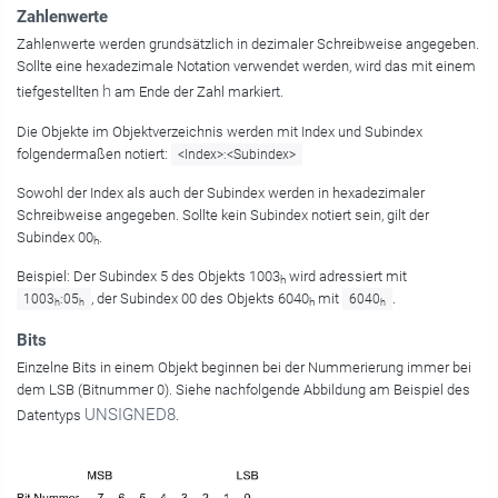
Zahlenwerte
Zahlenwerte werden grundsätzlich in dezimaler Schreibweise angegeben.
Sollte eine hexadezimale Notation verwendet werden, wird das mit einem
h
tiefgestellten
am Ende der Zahl markiert.
Die Objekte im Objektverzeichnis werden mit Index und Subindex
folgendermaßen notiert:
<Index>:<Subindex>
Sowohl der Index als auch der Subindex werden in hexadezimaler
Schreibweise angegeben. Sollte kein Subindex notiert sein, gilt der
Subindex 00
.
h
Beispiel: Der Subindex 5 des Objekts 1003
wird adressiert mit
h
, der Subindex 00 des Objekts 6040
mit
.
1003
:05
6040
h
h
h
h
Bits
Einzelne Bits in einem Objekt beginnen bei der Nummerierung immer bei
dem LSB (Bitnummer 0). Siehe nachfolgende Abbildung am Beispiel des
UNSIGNED8
Datentyps
.