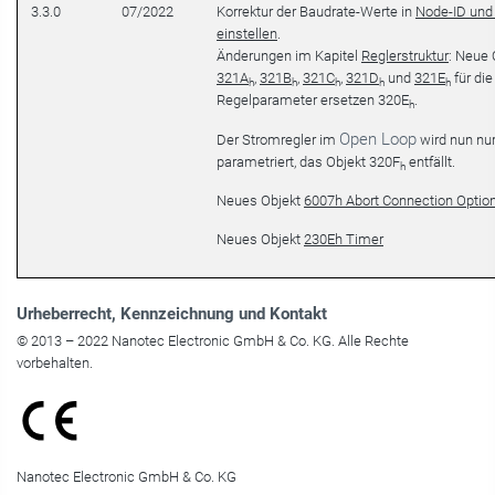
3.3.0
07/2022
Korrektur der Baudrate-Werte in
Node-ID und
einstellen
.
Änderungen im Kapitel
Reglerstruktur
: Neue 
321A
,
321B
,
321C
,
321D
und
321E
für die
h
h
h
h
h
Regelparameter ersetzen 320E
.
h
Open Loop
Der Stromregler im
wird nun nur
parametriert, das Objekt 320F
entfällt.
h
Neues Objekt
6007h Abort Connection Optio
Neues Objekt
230Eh Timer
Urheberrecht
, Kennzeichnung und Kontakt
© 2013 – 2022 Nanotec Electronic GmbH & Co. KG. Alle Rechte
vorbehalten.
Nanotec Electronic GmbH & Co. KG