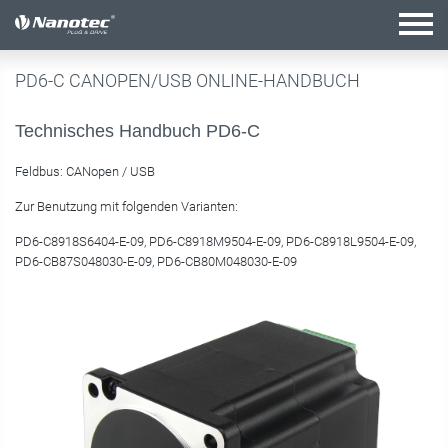
Aktive Kombination
PD6-C CANOPEN/USB ONLINE-HANDBUCH
Technisches Handbuch PD6-C
Feldbus: CANopen / USB
Zur Benutzung mit folgenden Varianten:
PD6-C8918S6404-E-09, PD6-C8918M9504-E-09, PD6-C8918L9504-E-09,
PD6-CB87S048030-E-09, PD6-CB80M048030-E-09