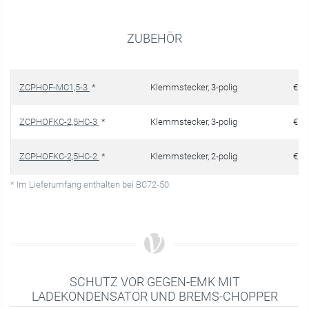
ZUBEHÖR
ZCPHOF-MC1,5-3
*
Klemmstecker, 3-polig
€ 4,
ZCPHOFKC-2,5HC-3
*
Klemmstecker, 3-polig
€ 4,
ZCPHOFKC-2,5HC-2
*
Klemmstecker, 2-polig
€ 2,
* Im Lieferumfang enthalten bei BC72-50.
SCHUTZ VOR GEGEN-EMK MIT
LADEKONDENSATOR UND BREMS-CHOPPER