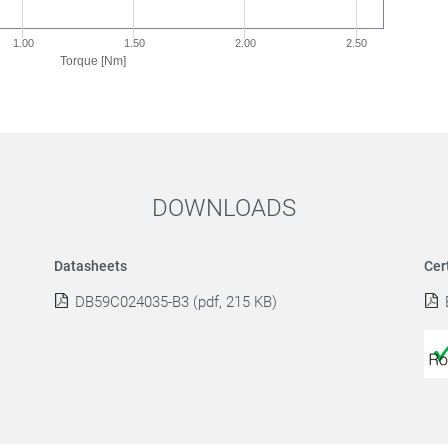
1.00
1.50
2.00
2.50
Torque [Nm]
DOWNLOADS
Datasheets
Cer
DB59C024035-B3 (pdf, 215 KB)