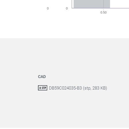
0
0
0.50
CAD
DB59C024035-B3 (stp, 283 KB)