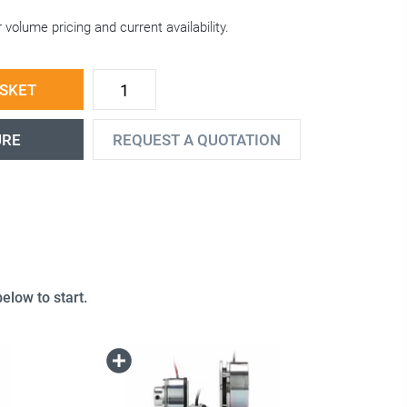
 volume pricing and current availability.
ASKET
URE
REQUEST A QUOTATION
elow to start.