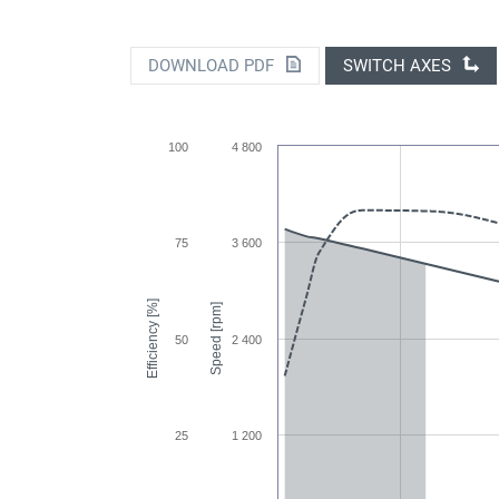
DOWNLOAD PDF
SWITCH AXES
100
4 800
75
3 600
Efficiency [%]
Speed [rpm]
50
2 400
25
1 200