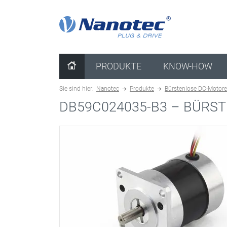
clear configuration
PRODUKTE
KNOW-HOW
Sie sind hier:
Nanotec
Produkte
Bürstenlose DC-Motor
DB59C024035-B3 –
BÜRST