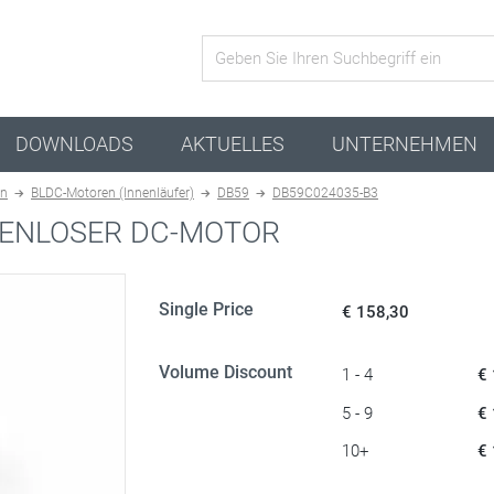
active configuration
DOWNLOADS
AKTUELLES
UNTERNEHMEN
en
BLDC-Motoren (Innenläufer)
DB59
DB59C024035-B3
ENLOSER DC-MOTOR
Single Price
€ 158,30
Volume Discount
1 - 4
€
5 - 9
€
10+
€