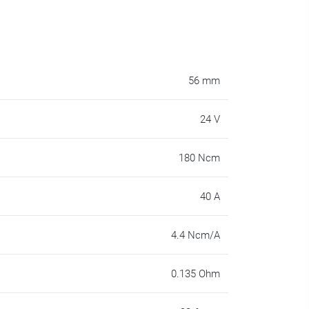
56 mm
24 V
180 Ncm
40 A
4.4 Ncm/A
0.135 Ohm