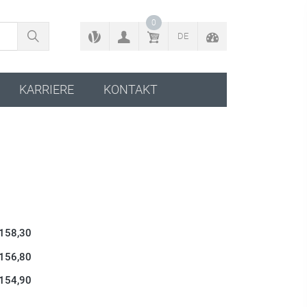
BACK TO CONFIGURATOR
0
DE
KARRIERE
KONTAKT
 158,30
 156,80
 154,90