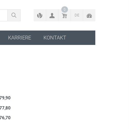
ZURÜCK ZUM KONFIGURATOR
0
DE
KARRIERE
KONTAKT
 79,90
 77,80
 76,70