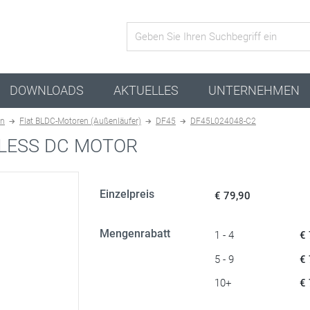
Aktive Kombination
DOWNLOADS
AKTUELLES
UNTERNEHMEN
en
Flat BLDC-Motoren (Außenläufer)
DF45
DF45L024048-C2
LESS DC MOTOR
Einzelpreis
€ 79,90
Mengenrabatt
1 - 4
€
5 - 9
€
10+
€