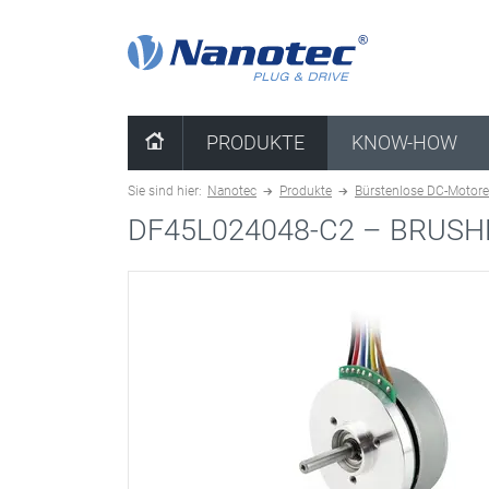
Kombination löschen
PRODUKTE
KNOW-HOW
Sie sind hier:
Nanotec
Produkte
Bürstenlose DC-Motor
DF45L024048-C2 –
BRUSH