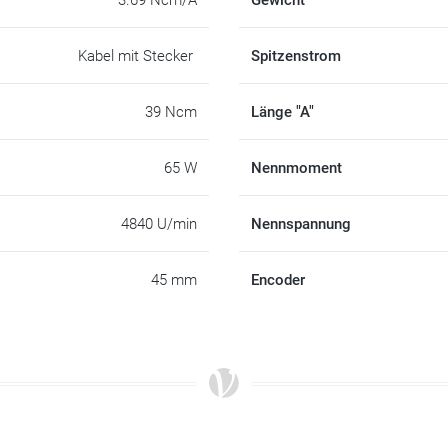
3.69 Ncm/A
Gewicht
Kabel mit Stecker
Spitzenstrom
39 Ncm
Länge "A"
65 W
Nennmoment
4840 U/min
Nennspannung
45 mm
Encoder