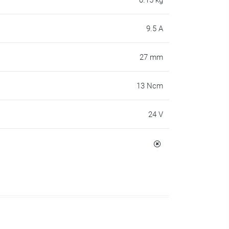
0.15 kg
9.5 A
27 mm
13 Ncm
24 V