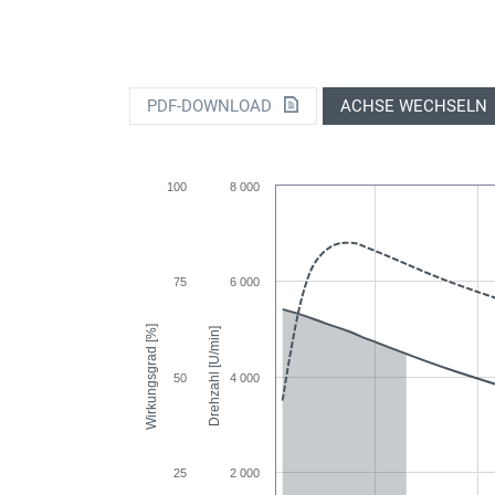
PDF-DOWNLOAD
ACHSE WECHSELN
100
8 000
75
6 000
Wirkungsgrad [%]
Drehzahl [U/min]
50
4 000
25
2 000