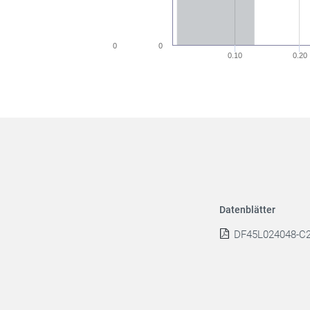
0
0
0.10
0.20
Datenblätter
DF45L024048-C2 