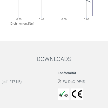
0.30
0.40
0.50
0.60
Drehmoment [Nm]
DOWNLOADS
Konformität
(pdf, 217 KB)
EU-DoC_DF45