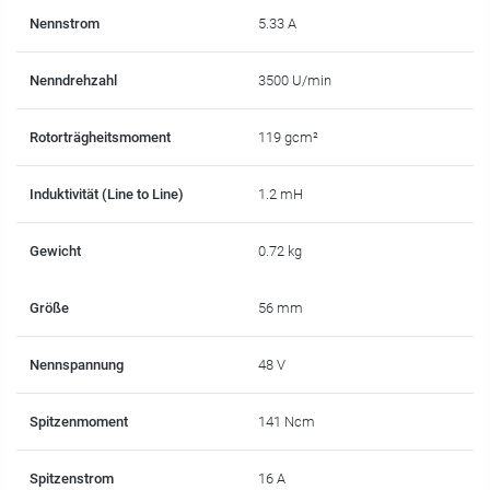
Nennstrom
5.33 A
Nenndrehzahl
3500 U/min
Rotorträgheitsmoment
119 gcm²
Induktivität (Line to Line)
1.2 mH
Gewicht
0.72 kg
Größe
56 mm
Nennspannung
48 V
Spitzenmoment
141 Ncm
Spitzenstrom
16 A