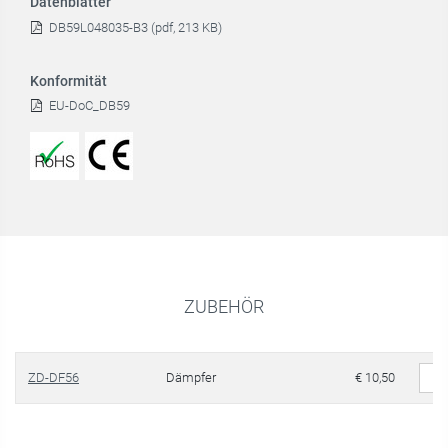
Datenblätter
DB59L048035-B3 (pdf, 213 KB)
Konformität
EU-DoC_DB59
ZUBEHÖR
ZD-DF56
Dämpfer
€ 10,50