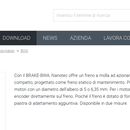
configurazione attiva
DOWNLOAD
NEWS
AZIENDA
LAVORA CO
sso-passo
BWA
Con il BRAKE-BWA, Nanotec offre un freno a molla ad aziona
compatto, progettato come freno statico di mantenimento. P
motori con un diametro dell'albero di 5 o 6,35 mm. Per i moto
encoder direttamente sul freno. Poiché il freno è dotato di for
piastra di adattamento aggiuntiva. Disponibile in due misure.