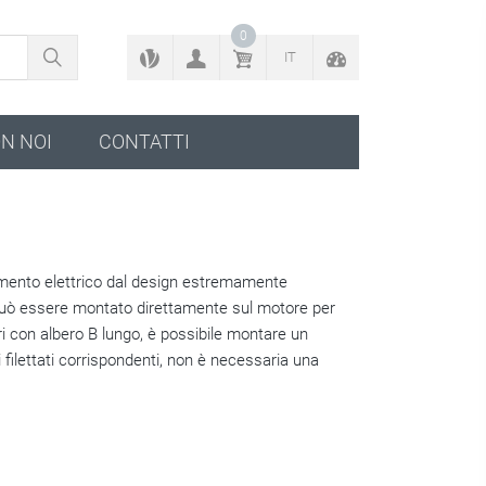
TORNA AL CONFIGURATORE
0
IT
N NOI
CONTATTI
mento elettrico dal design estremamente
uò essere montato direttamente sul motore per
ri con albero B lungo, è possibile montare un
i filettati corrispondenti, non è necessaria una