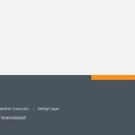
enerali d'acquisto
Dettagli legali
:
[email protected]