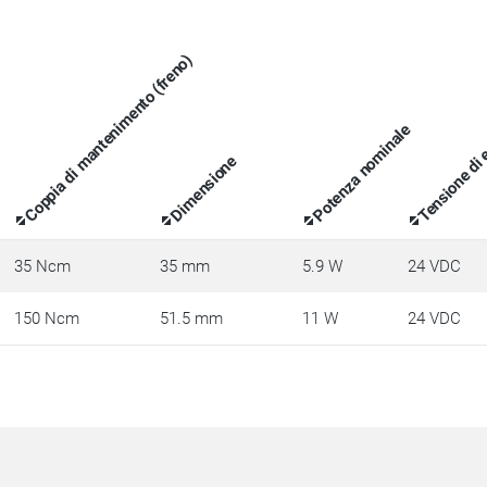
Coppia di mantenimento (freno)
Tensione di e
Potenza nominale
Dimensione
35 Ncm
35 mm
5.9 W
24 VDC
150 Ncm
51.5 mm
11 W
24 VDC