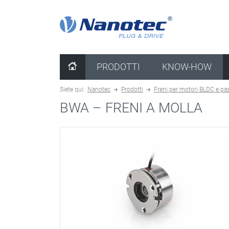
Cancella configurazione
PRODOTTI
KNOW-HOW
Siete qui:
Nanotec
Prodotti
Freni per motori BLDC e pa
BWA –
FRENI A MOLLA