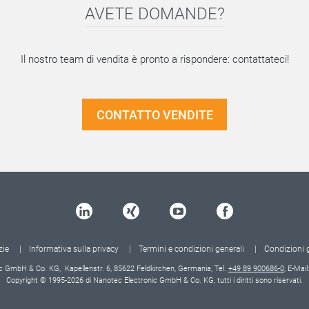
AVETE DOMANDE?
Il nostro team di vendita è pronto a rispondere: contattateci!
CONTATTO VENDITE
zie
Informativa sulla privacy
Termini e condizioni generali
Condizioni g
c GmbH & Co. KG, Kapellenstr. 6, 85622 Feldkirchen, Germania, Tel.
+49 89 900686-0
, E-Mail
Copyright © 1995-2026 di Nanotec Electronic GmbH & Co. KG, tutti i diritti sono riservati.