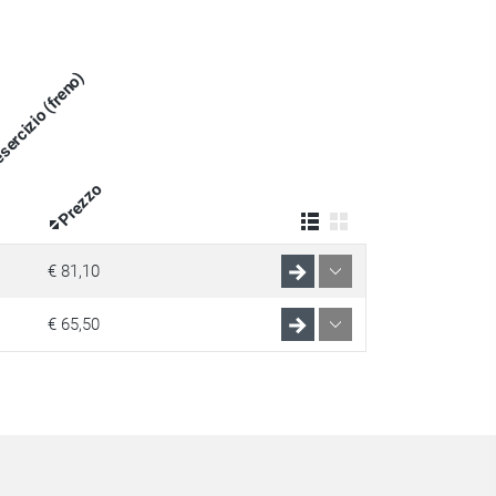
sercizio (freno)
Prezzo
€ 81,10
€ 65,50