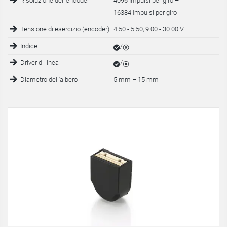
Risoluzione dell'encoder
4096 Impulsi per giro –
16384 Impulsi per giro
Tensione di esercizio (encoder)
4.50 - 5.50, 9.00 - 30.00 V
Indice
/
Driver di linea
/
Diametro dell'albero
5 mm
–
15 mm