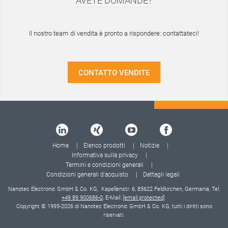
AVETE DOMANDE?
Il nostro team di vendita è pronto a rispondere: contattateci!
CONTATTO VENDITE
Home
Elenco prodotti
Notizie
Informativa sulla privacy
Termini e condizioni generali
Condizioni generali d'acquisto
Dettagli legali
Nanotec Electronic GmbH & Co. KG, Kapellenstr. 6, 85622 Feldkirchen, Germania, Tel.
+49 89 900686-0
, E-Mail:
[email protected]
Copyright © 1995-2026 di Nanotec Electronic GmbH & Co. KG, tutti i diritti sono
riservati.