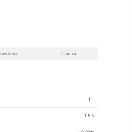
ownloads
Zubehör
11
1.5 A