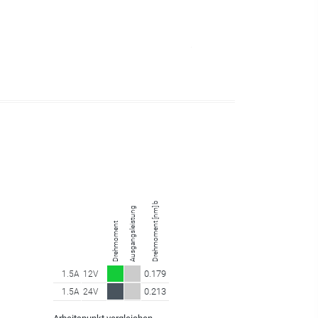
Drehmoment [nm] bei 398.50 U/min
Ausgangsleistung
Drehmoment
0.179
1.5A
12V
0.213
1.5A
24V