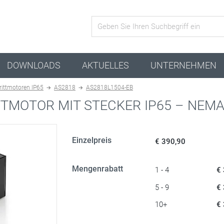
Aktive Kombination
DOWNLOADS
AKTUELLES
UNTERNEHMEN
rittmotoren IP65
AS2818
AS2818L1504-EB
TMOTOR MIT STECKER IP65 – NEMA
Einzelpreis
€ 390,90
Mengenrabatt
1 - 4
€
5 - 9
€
10+
€