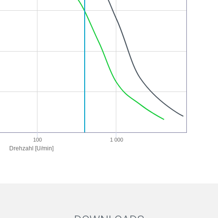
100
1 000
Drehzahl [U/min]