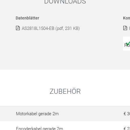
DOWNLOADS
Datenblätter
Kon
AS2818L1504-EB (pdf, 231 KB)
ZUBEHÖR
Motorkabel gerade 2m
€ 3
Encoderkabel gerade 2m
€ 2