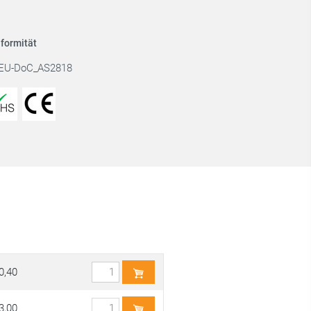
formität
EU-DoC_AS2818
0,40
3,00