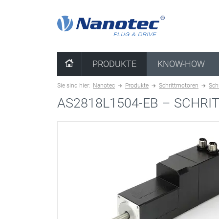
Kombination löschen
PRODUKTE
KNOW-HOW
Sie sind hier:
Nanotec
Produkte
Schrittmotoren
Sch
AS2818L1504-EB –
SCHRIT