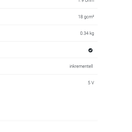
1.9 Ohm
18 gcm²
0.34 kg
inkrementell
5 V