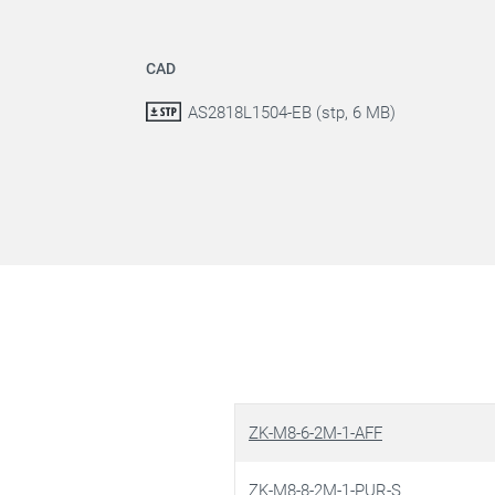
CAD
AS2818L1504-EB (stp, 6 MB)
ZK-M8-6-2M-1-AFF
ZK-M8-8-2M-1-PUR-S