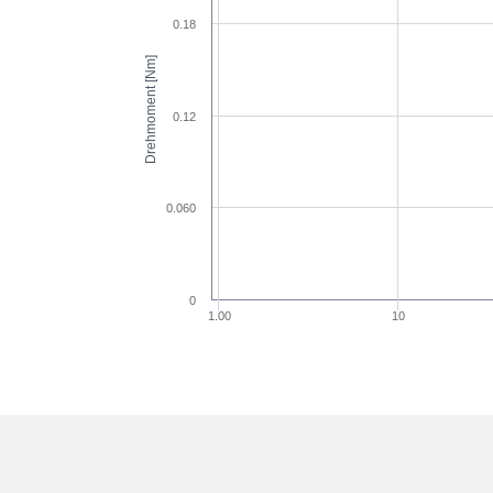
0.18
Drehmoment [Nm]
0.12
0.060
0
1.00
10