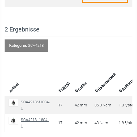
2
Ergebnisse
Kategorie:
SCA4218
Haltemoment
Auflösung
NEMA
Größe
Artikel
SCA4218M1804-
17
42 mm
35.3 Ncm
1.8 °/step
L
SCA4218L1804-
17
42 mm
43 Ncm
1.8 °/step
L