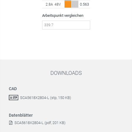
0.563
2.8A
48V
Arbeitspunkt vergleichen
DOWNLOADS
CAD
SCA5618X2804-L (stp, 150 KB)
Datenblätter
SCA5618X2804-L (pdf, 201 KB)