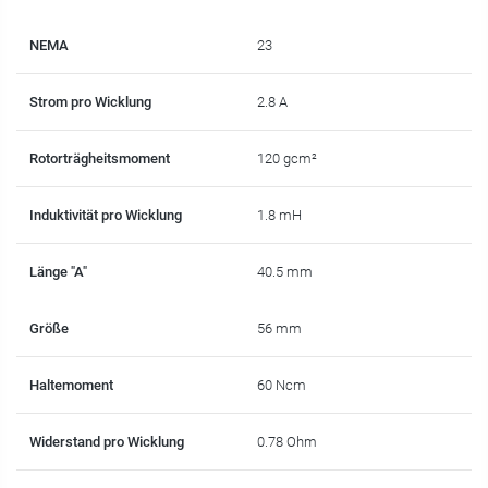
NEMA
23
Strom pro Wicklung
2.8 A
Rotorträgheitsmoment
120 gcm²
Induktivität pro Wicklung
1.8 mH
Länge "A"
40.5 mm
Größe
56 mm
Haltemoment
60 Ncm
Widerstand pro Wicklung
0.78 Ohm