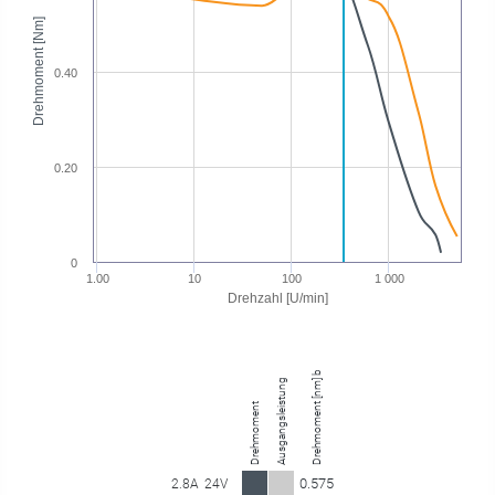
Drehmoment [Nm]
0.40
0.20
0
1.00
10
100
1 000
Drehzahl [U/min]
Drehmoment [nm] bei 339.70 U/min
Ausgangsleistung
Drehmoment
0.575
2.8A
24V