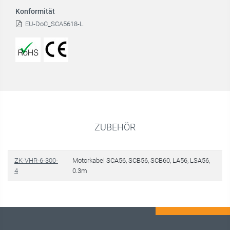
Konformität
EU-DoC_SCA5618-L.
ZUBEHÖR
ZK-VHR-6-300-
Motorkabel SCA56, SCB56, SCB60, LA56, LSA56,
4
0.3m