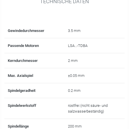
TECHNISCHE DATEN
Gewindedurchmesser
3.5 mm
Passende Motoren
LSA…-TDBA
Kerndurchmesser
2 mm
Max. Axialspiel
±0.05 mm
Spindelgeradheit
0.2 mm
Spindelwerkstoff
rostfrei (nicht säure- und
salzwasserbeständig)
Spindellänge
200 mm