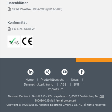
Datenblätter
SCREW-ABA-TDBA-200 (pdf, 65 KB)
Konformität
EU-DoC SCREW
Home
Produktübersicht
News
Datenschutzerklärung
AGB
EKB
Impressum
Nanotec Electronic GmbH & Co. KG, Kapellenstr. 6, 85622 Feldkirchen, Tel.
089
900686-0
, E-Mail:
[email protected]
Copyright © 1995-2026 by Nanotec Electronic GmbH & Co. KG, all rights reserved