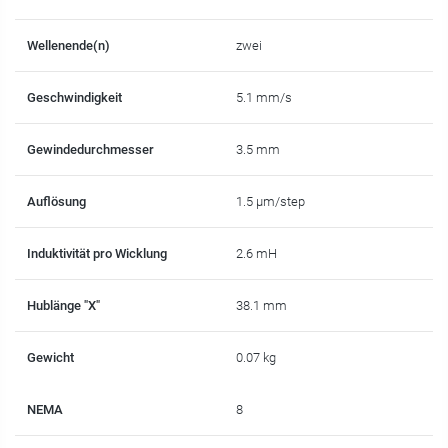
Wellenende(n)
zwei
Geschwindigkeit
5.1 mm/s
Gewindedurchmesser
3.5 mm
Auflösung
1.5 µm/step
Induktivität pro Wicklung
2.6 mH
Hublänge "X"
38.1 mm
Gewicht
0.07 kg
NEMA
8