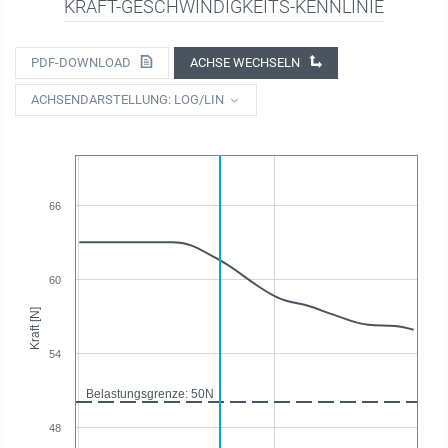
KRAFT-GESCHWINDIGKEITS-KENNLINIE
PDF-DOWNLOAD
ACHSE WECHSELN
ACHSENDARSTELLUNG: LOG/LIN
66
60
Kraft [N]
54
Belastungsgrenze: 50N
48