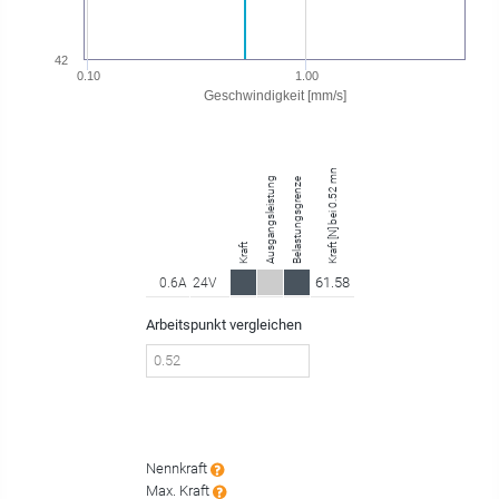
42
0.10
1.00
Geschwindigkeit [mm/s]
Kraft [N] bei 0.52 mm/s
Ausgangsleistung
Belastungsgrenze
Kraft
61.58
0.6A
24V
Arbeitspunkt vergleichen
Nennkraft
Max. Kraft