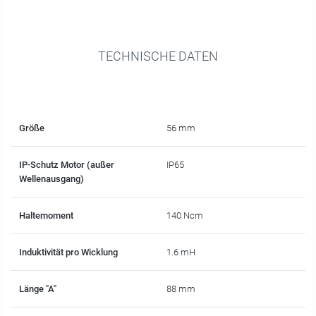
TECHNISCHE DATEN
Größe
56 mm
IP-Schutz Motor (außer
IP65
Wellenausgang)
Haltemoment
140 Ncm
Induktivität pro Wicklung
1.6 mH
Länge "A"
88 mm