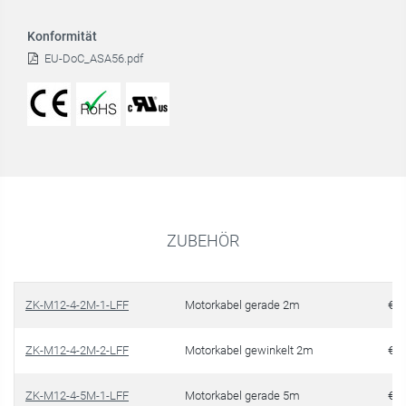
Konformität
EU-DoC_ASA56.pdf
ZUBEHÖR
ZK-M12-4-2M-1-LFF
Motorkabel gerade 2m
€ 5
ZK-M12-4-2M-2-LFF
Motorkabel gewinkelt 2m
€ 5
ZK-M12-4-5M-1-LFF
Motorkabel gerade 5m
€ 7