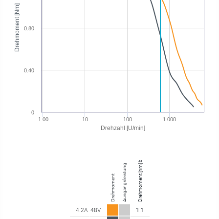
Drehmoment [Nm]
0.80
0.40
0
1.00
10
100
1 000
Drehzahl [U/min]
Drehmoment [nm] bei 597.90 U/min
Ausgangsleistung
Drehmoment
1.1
4.2A
48V