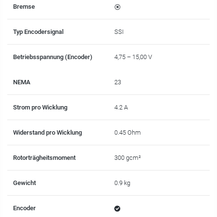
Bremse
Typ Encodersignal
SSI
Betriebsspannung (Encoder)
4,75 – 15,00 V
NEMA
23
Strom pro Wicklung
4.2 A
Widerstand pro Wicklung
0.45 Ohm
Rotorträgheitsmoment
300 gcm²
Gewicht
0.9 kg
Encoder