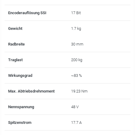
Encoderauflösung SSI
17 Bit
Gewicht
1.7 kg
Radbreite
30 mm
Traglast
200 kg
Wirkungsgrad
~83 %
Max. Abtriebsdrehmoment
19.23 Nm
Nennspannung
48 V
Spitzenstrom
17.7 A