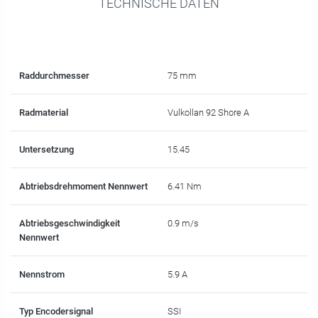
TECHNISCHE DATEN
Raddurchmesser
75 mm
Radmaterial
Vulkollan 92 Shore A
Untersetzung
15.45
Abtriebsdrehmoment Nennwert
6.41 Nm
Abtriebsgeschwindigkeit
0.9 m/s
Nennwert
Nennstrom
5.9 A
Typ Encodersignal
SSI