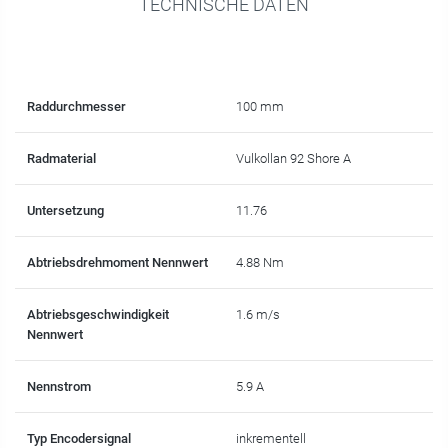
TECHNISCHE DATEN
Raddurchmesser
100 mm
Radmaterial
Vulkollan 92 Shore A
Untersetzung
11.76
Abtriebsdrehmoment Nennwert
4.88 Nm
Abtriebsgeschwindigkeit
1.6 m/s
Nennwert
Nennstrom
5.9 A
Typ Encodersignal
inkrementell