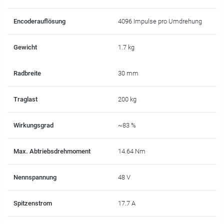
Encoderauflösung
4096 Impulse pro Umdrehung
Gewicht
1.7 kg
Radbreite
30 mm
Traglast
200 kg
Wirkungsgrad
~83 %
Max. Abtriebsdrehmoment
14.64 Nm
Nennspannung
48 V
Spitzenstrom
17.7 A