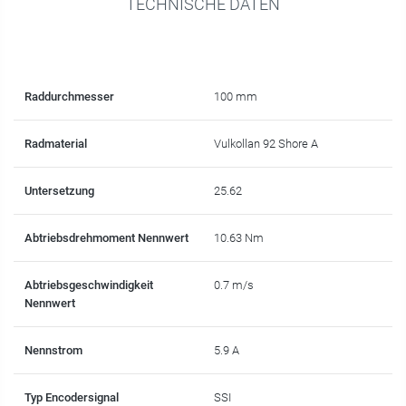
TECHNISCHE DATEN
Raddurchmesser
100 mm
Radmaterial
Vulkollan 92 Shore A
Untersetzung
25.62
Abtriebsdrehmoment Nennwert
10.63 Nm
Abtriebsgeschwindigkeit
0.7 m/s
Nennwert
Nennstrom
5.9 A
Typ Encodersignal
SSI