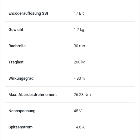
Encoderauflösung SSI
17 Bit
Gewicht
1.7 kg
Radbreite
30 mm
Traglast
200 kg
Wirkungsgrad
~83 %
Max. Abtriebsdrehmoment
26.28 Nm
Nennspannung
48 V
Spitzenstrom
14.6 A