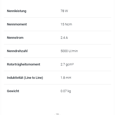
Nennleistung
78 W
Nennmoment
15 Ncm
Nennstrom
2.4 A
Nenndrehzahl
5000 U/min
Rotorträgheitsmoment
2.7 gcm²
Induktivität (Line to Line)
1.8 mH
Gewicht
0.07 kg