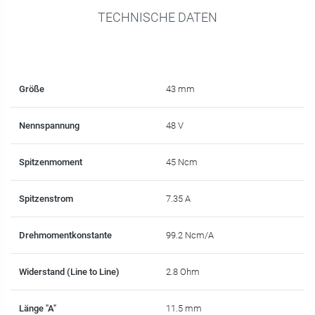
TECHNISCHE DATEN
Größe
43 mm
Nennspannung
48 V
Spitzenmoment
45 Ncm
Spitzenstrom
7.35 A
Drehmomentkonstante
99.2 Ncm/A
Widerstand (Line to Line)
2.8 Ohm
Länge "A"
11.5 mm