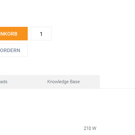
ENKORB
FORDERN
oads
Knowledge Base
210 W