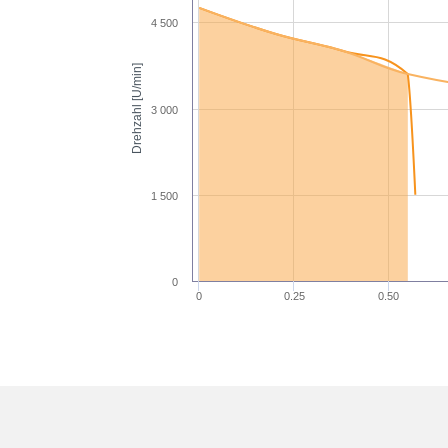
4 500
Drehzahl [U/min]
3 000
1 500
0
0
0.25
0.50