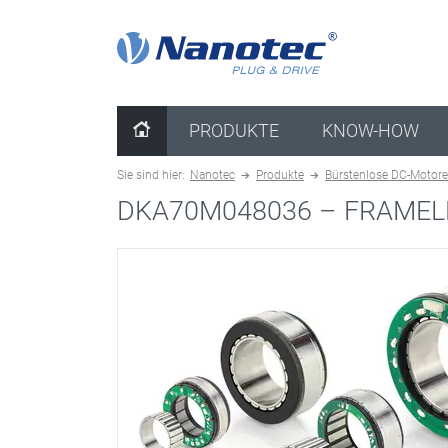
Kombination löschen
PRODUKTE
KNOW-HOW
Sie sind hier:
Nanotec
Produkte
Bürstenlose DC-Motor
DKA70M048036 –
FRAMEL