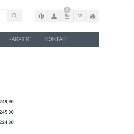
ZURÜCK ZUM KONFIGURATOR
0
DE
KARRIERE
KONTAKT
 249,90
 245,30
 224,30