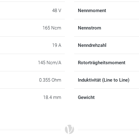
48 V
Nennmoment
165 Ncm
Nennstrom
19 A
Nenndrehzahl
145 Ncm/A
Rotorträgheitsmoment
0.355 Ohm
Induktivität (Line to Line)
18.4 mm
Gewicht