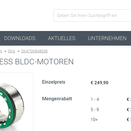
Aktive Kombination
DOWNLOADS
AKTUELLES
UNTERNEHMEN
en
DKA
DKA70M048036
ESS BLDC-MOTOREN
Einzelpreis
€ 249,90
Mengenrabatt
1 - 4
€
5 - 9
€
10+
€