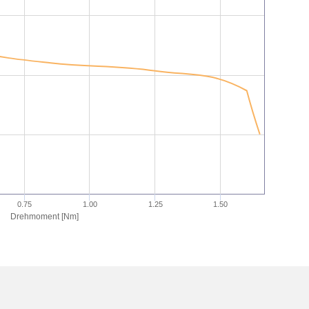
0.75
1.00
1.25
1.50
Drehmoment [Nm]