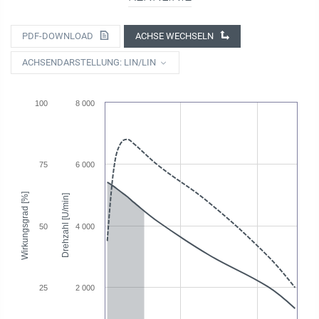
PDF-DOWNLOAD
ACHSE WECHSELN
ACHSENDARSTELLUNG: LIN/LIN
100
8 000
75
6 000
Wirkungsgrad [%]
Drehzahl [U/min]
50
4 000
25
2 000