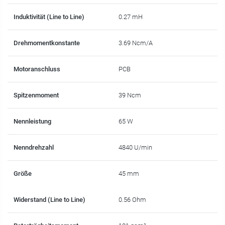
Induktivität (Line to Line)
0.27 mH
Drehmomentkonstante
3.69 Ncm/A
Motoranschluss
PCB
Spitzenmoment
39 Ncm
Nennleistung
65 W
Nenndrehzahl
4840 U/min
Größe
45 mm
Widerstand (Line to Line)
0.56 Ohm