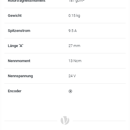
Rotorträgheitsmoment
181 gcm²
Gewicht
0.15 kg
Spitzenstrom
9.5 A
Länge "A"
27 mm
Nennmoment
13 Ncm
Nennspannung
24 V
Encoder