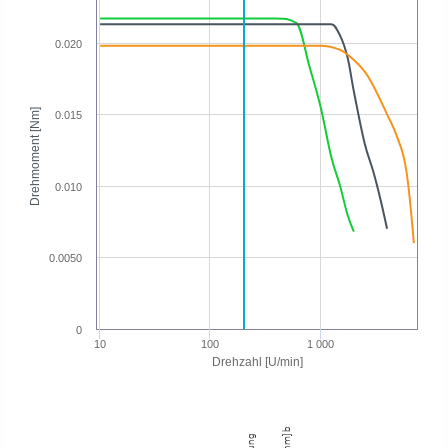
0.020
Drehmoment [Nm]
0.015
0.010
0.0050
0
10
100
1 000
Drehzahl [U/min]
Drehmoment [nm] bei 201.00 U/min