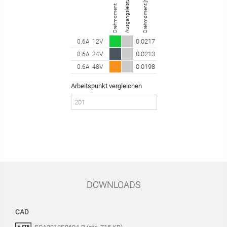
Ausgangsleistung
Drehmoment
0.0217
0.6A
12V
0.0213
0.6A
24V
0.0198
0.6A
48V
Arbeitspunkt vergleichen
DOWNLOADS
CAD