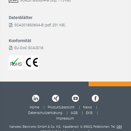
SCA2018S0604-B (stp, 715 KB)
Datenblätter
SCA2018S0604-B (pdf, 201 KB)
Konformität
EU-DoC SCA2018
Home
Produktübersicht
News
Datenschutzerklärung
AGB
EKB
Impressum
Nanotec Electronic GmbH & Co. KG, Kapellenstr. 6, 85622 Feldkirchen, Tel.
089