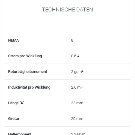
TECHNISCHE DATEN
NEMA
8
Strom pro Wicklung
0.6 A
Rotorträgheitsmoment
2 gcm²
Induktivität pro Wicklung
2.6 mH
Länge "A"
33 mm
Größe
20 mm
Haltemoment
2.2 Ncm