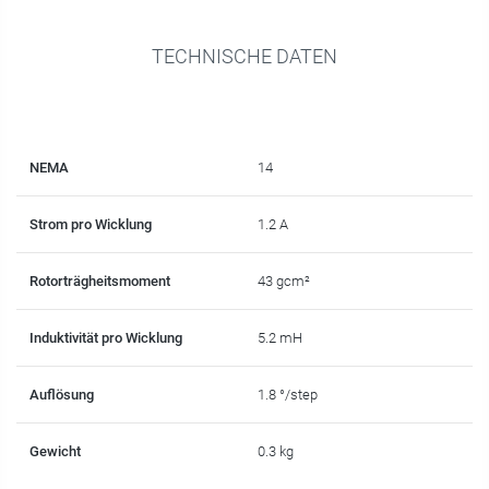
TECHNISCHE DATEN
NEMA
14
Strom pro Wicklung
1.2 A
Rotorträgheitsmoment
43 gcm²
Induktivität pro Wicklung
5.2 mH
Auflösung
1.8 °/step
Gewicht
0.3 kg