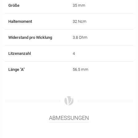
Größe
35 mm
Haltemoment
32 Ncm
Widerstand pro Wicklung
3.8 Ohm
Litzenanzahl
4
Länge "A"
56.5 mm
ABMESSUNGEN