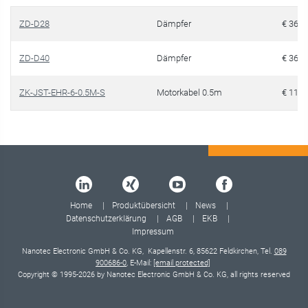
ZD-D28
Dämpfer
€ 36,5
ZD-D40
Dämpfer
€ 36,7
ZK-JST-EHR-6-0.5M-S
Motorkabel 0.5m
€ 11,4
Home
Produktübersicht
News
Datenschutzerklärung
AGB
EKB
Impressum
Nanotec Electronic GmbH & Co. KG, Kapellenstr. 6, 85622 Feldkirchen, Tel.
089
900686-0
, E-Mail:
[email protected]
Copyright © 1995-2026 by Nanotec Electronic GmbH & Co. KG, all rights reserved