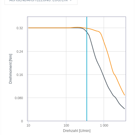
0.32
0.24
Drehmoment [Nm]
0.16
0.080
0
10
100
1 000
Drehzahl [U/min]