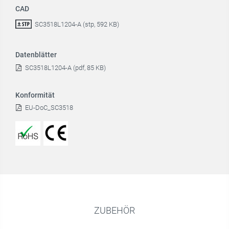
CAD
SC3518L1204-A (stp, 592 KB)
Datenblätter
SC3518L1204-A (pdf, 85 KB)
Konformität
EU-DoC_SC3518
ZUBEHÖR