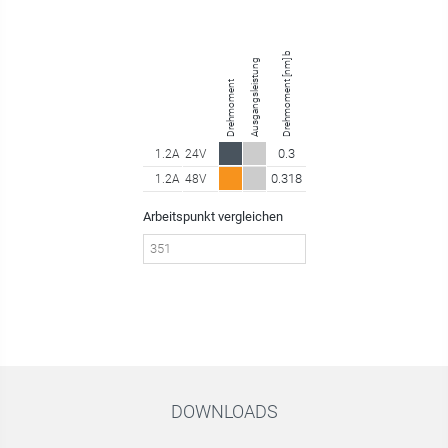
Drehmoment [nm] bei 351.00 U/min
Ausgangsleistung
Drehmoment
0.3
1.2A
24V
0.318
1.2A
48V
Arbeitspunkt vergleichen
DOWNLOADS