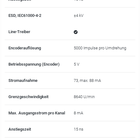
ESD, IEC61000-4-2
±4 kV
Line-Treiber
Encoderauflösung
5000 Impulse pro Umdrehung
Betriebsspannung (Encoder)
5 V
Stromaufnahme
73, max. 88 mA
Grenzgeschwindigkeit
8640 U/min
Max. Ausgangsstrom pro Kanal
8 mA
Anstiegszeit
15 ns