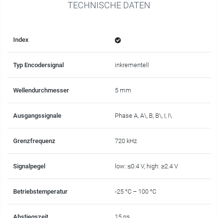
TECHNISCHE DATEN
Index
Typ Encodersignal
inkrementell
Wellendurchmesser
5 mm
Ausgangssignale
Phase A, A\, B, B\, I, I\
Grenzfrequenz
720 kHz
Signalpegel
low: ≤0.4 V, high: ≥2.4 V
Betriebstemperatur
-25 °C – 100 °C
Abstiegszeit
15 ns