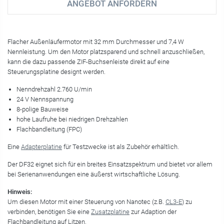
ANGEBOT ANFORDERN
Flacher Außenläufermotor mit 32 mm Durchmesser und 7,4 W
Nennleistung. Um den Motor platzsparend und schnell anzuschließen,
kann die dazu passende ZIF-Buchsenleiste direkt auf eine
Steuerungsplatine designt werden.
Nenndrehzahl 2.760 U/min
24 V Nennspannung
8-polige Bauweise
hohe Laufruhe bei niedrigen Drehzahlen
Flachbandleitung (FPC)
Eine
Adapterplatine
für Testzwecke ist als Zubehör erhältlich.
Der DF32 eignet sich für ein breites Einsatzspektrum und bietet vor allem
bei Serienanwendungen eine äußerst wirtschaftliche Lösung.
Hinweis:
Um diesen Motor mit einer Steuerung von Nanotec (z.B.
CL3-E
) zu
verbinden, benötigen Sie eine
Zusatzplatine
zur Adaption der
Flachbandleitung auf Litzen.