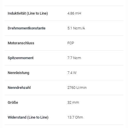
Induktivität (Line to Line)
4.86 mH
Drehmomentkonstante
5.1 Ncm/A
Motoranschluss
FCP
Spitzenmoment
7.7 Ncm
Nennleistung
7.4 W
Nenndrehzahl
2760 U/min
Größe
32 mm
Widerstand (Line to Line)
13.7 Ohm