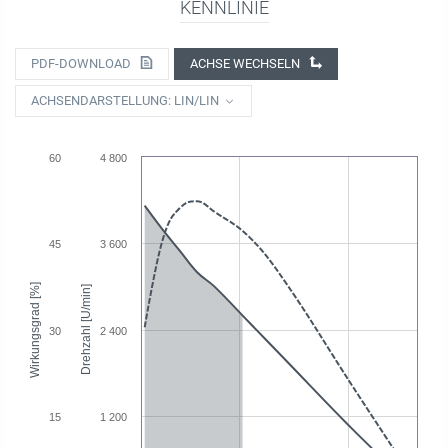
KENNLINIE
PDF-DOWNLOAD
ACHSE WECHSELN
ACHSENDARSTELLUNG: LIN/LIN
60
4 800
45
3 600
Wirkungsgrad [%]
Drehzahl [U/min]
30
2 400
15
1 200