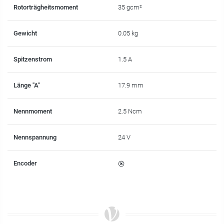
Rotorträgheitsmoment
35 gcm²
Gewicht
0.05 kg
Spitzenstrom
1.5 A
Länge "A"
17.9 mm
Nennmoment
2.5 Ncm
Nennspannung
24 V
Encoder