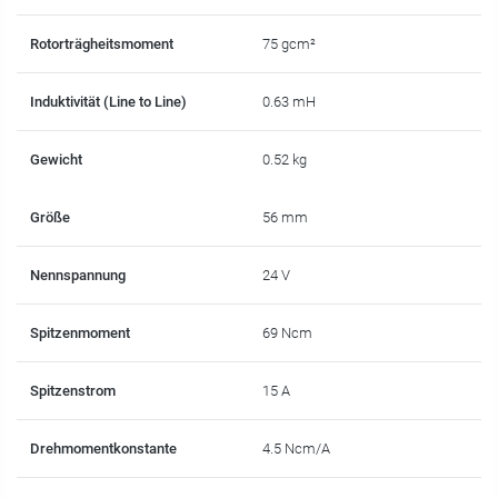
Rotorträgheitsmoment
75 gcm²
Induktivität (Line to Line)
0.63 mH
Gewicht
0.52 kg
Größe
56 mm
Nennspannung
24 V
Spitzenmoment
69 Ncm
Spitzenstrom
15 A
Drehmomentkonstante
4.5 Ncm/A