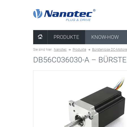
Kombination löschen
PRODUKTE
KNOW-HOW
Sie sind hier:
Nanotec
Produkte
Bürstenlose DC-Motor
DB56C036030-A –
BÜRSTE