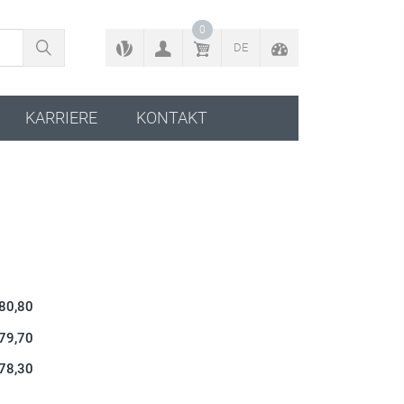
ZURÜCK ZUM KONFIGURATOR
0
DE
KARRIERE
KONTAKT
 80,80
 79,70
 78,30