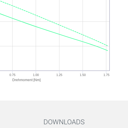
0.75
1.00
1.25
1.50
1.75
Drehmoment [Nm]
DOWNLOADS