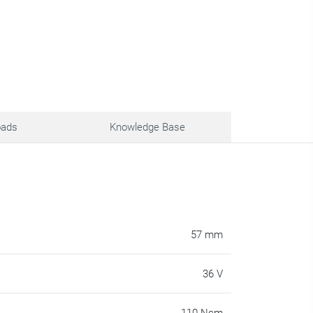
oads
Knowledge Base
57 mm
36 V