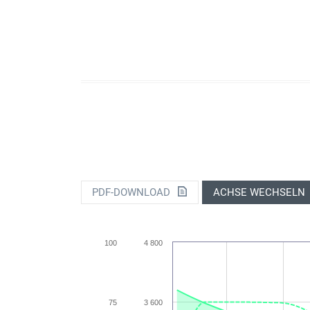
PDF-DOWNLOAD
ACHSE WECHSELN
100
4 800
75
3 600