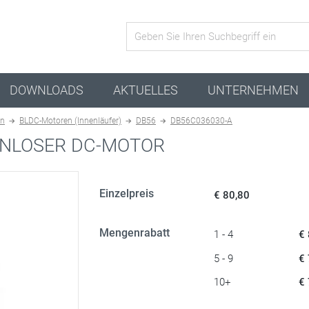
Aktive Kombination
DOWNLOADS
AKTUELLES
UNTERNEHMEN
en
BLDC-Motoren (Innenläufer)
DB56
DB56C036030-A
NLOSER DC-MOTOR
Einzelpreis
€ 80,80
Mengenrabatt
1 - 4
€
5 - 9
€
10+
€