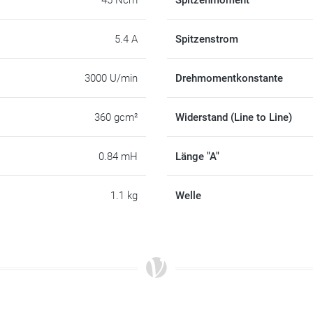
45 Ncm
Spitzenmoment
5.4 A
Spitzenstrom
3000 U/min
Drehmomentkonstante
360 gcm²
Widerstand (Line to Line)
0.84 mH
Länge "A"
1.1 kg
Welle