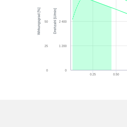
Wirkungsgrad [%]
Drehzahl [U/min]
50
2 400
25
1 200
0
0
0.25
0.50