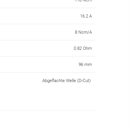
110 Ncm
16.2 A
8 Ncm/A
0.82 Ohm
96 mm
Abgeflachte Welle (D-Cut)