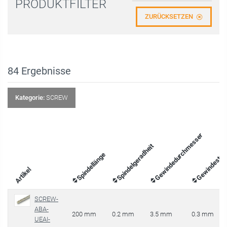
PRODUKTFILTER
ZURÜCKSETZEN
84
Ergebnisse
Kategorie:
SCREW
Gewindedurchmesser
Gewindestei
Spindelgeradheit
Spindellänge
Artikel
SCREW-
ABA-
200 mm
0.2 mm
3.5 mm
0.3 mm
UEAI-