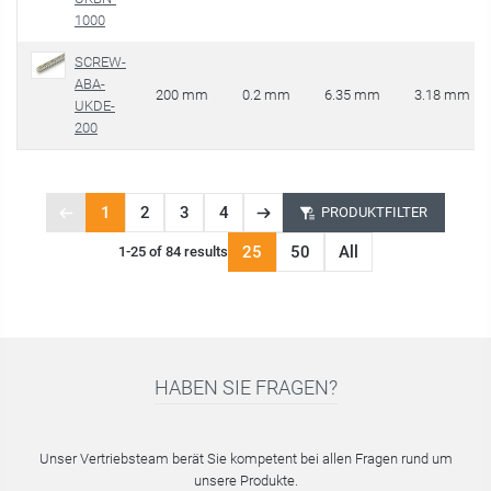
1000
SCREW-
ABA-
200 mm
0.2 mm
6.35 mm
3.18 mm
UKDE-
200
1
2
3
4
PRODUKTFILTER
Previous
Next
Page
page
page
25
50
All
1-25 of 84 results
1
of
4
HABEN SIE FRAGEN?
Unser Vertriebsteam berät Sie kompetent bei allen Fragen rund um
unsere Produkte.