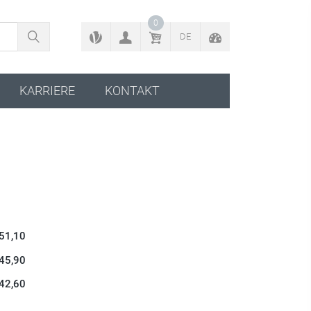
ZURÜCK ZUM KONFIGURATOR
0
DE
KARRIERE
KONTAKT
 51,10
 45,90
 42,60