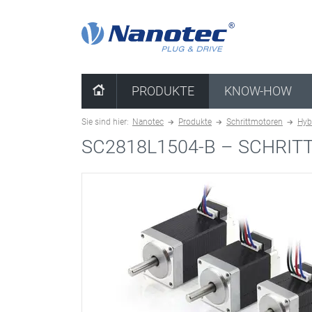
Kombination löschen
PRODUKTE
KNOW-HOW
Sie sind hier:
Nanotec
Produkte
Schrittmotoren
Hyb
SC2818L1504-B –
SCHRIT