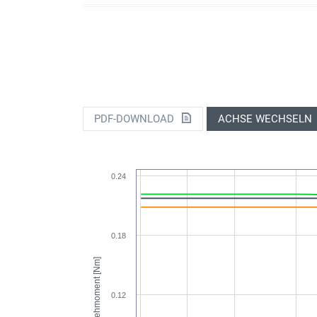
PDF-DOWNLOAD
ACHSE WECHSELN
0.24
0.18
Drehmoment [Nm]
0.12