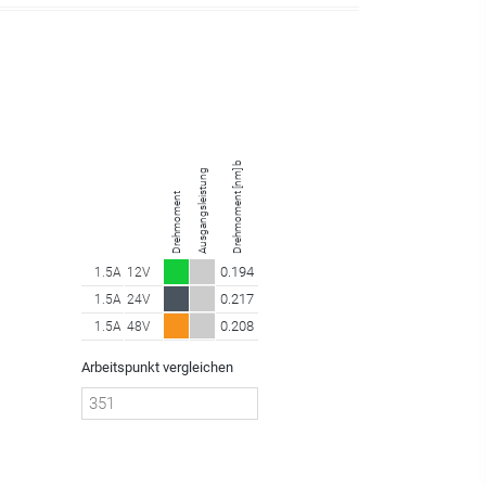
Drehmoment [nm] bei 351.00 U/min
Ausgangsleistung
Drehmoment
0.194
1.5A
12V
0.217
1.5A
24V
0.208
1.5A
48V
Arbeitspunkt vergleichen