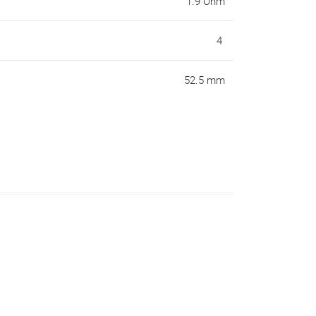
1.9 Ohm
4
52.5 mm