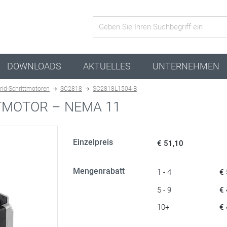
Aktive Kombination
DOWNLOADS
AKTUELLES
UNTERNEHMEN
rid-Schrittmotoren
SC2818
SC2818L1504-B
TMOTOR – NEMA 11
Einzelpreis
€ 51,10
Mengenrabatt
1 - 4
€
5 - 9
€
10+
€