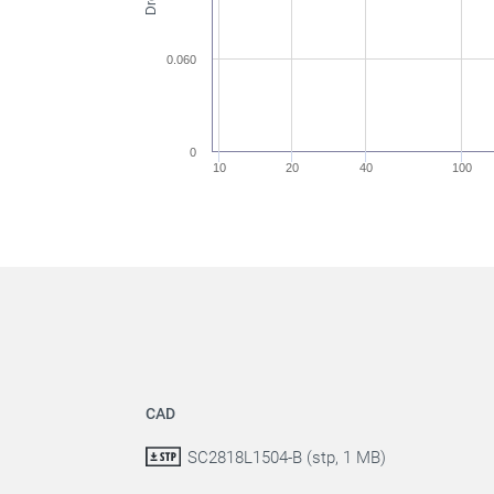
0.060
0
10
20
40
100
CAD
SC2818L1504-B (stp, 1 MB)