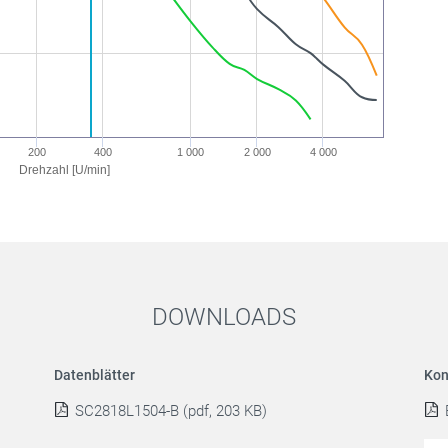
200
400
1 000
2 000
4 000
Drehzahl [U/min]
DOWNLOADS
Datenblätter
Kon
SC2818L1504-B (pdf, 203 KB)