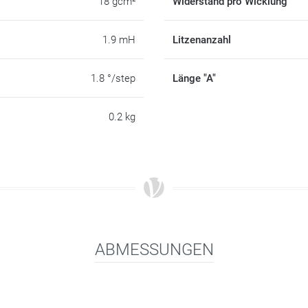
18 gcm²
Widerstand pro Wicklung
1.9 mH
Litzenanzahl
1.8 °/step
Länge "A"
0.2 kg
ABMESSUNGEN