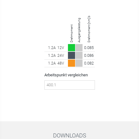
Drehmoment [nm] bei 400.10 U/min
Ausgangsleistung
Drehmoment
0.085
1.2A
12V
0.086
1.2A
24V
0.082
1.2A
48V
Arbeitspunkt vergleichen
DOWNLOADS