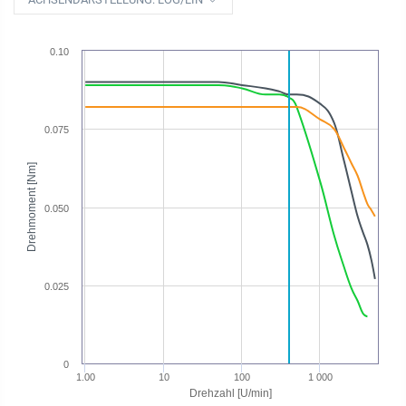
0.10
0.075
Drehmoment [Nm]
0.050
0.025
0
1.00
10
100
1 000
Drehzahl [U/min]