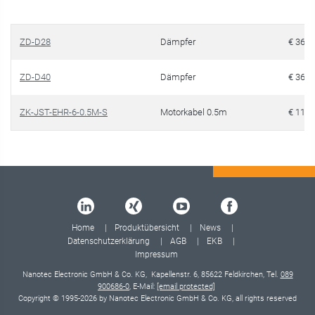
ZD-D28
Dämpfer
€ 36,5
ZD-D40
Dämpfer
€ 36,7
ZK-JST-EHR-6-0.5M-S
Motorkabel 0.5m
€ 11,4
Home
Produktübersicht
News
Datenschutzerklärung
AGB
EKB
Impressum
Nanotec Electronic GmbH & Co. KG, Kapellenstr. 6, 85622 Feldkirchen, Tel.
089
900686-0
, E-Mail:
[email protected]
Copyright © 1995-2026 by Nanotec Electronic GmbH & Co. KG, all rights reserved