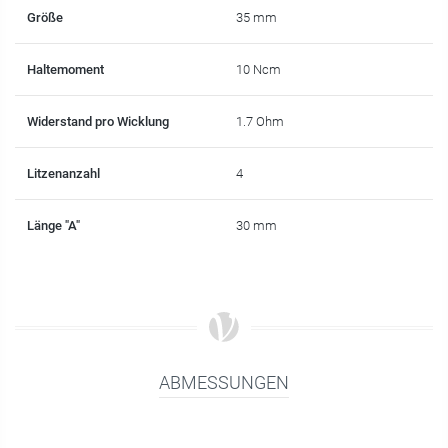
Größe
35 mm
Haltemoment
10 Ncm
Widerstand pro Wicklung
1.7 Ohm
Litzenanzahl
4
Länge "A"
30 mm
ABMESSUNGEN