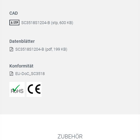
CAD
SC3518S1204-B (stp, 600 KB)
Datenblätter
SC3518S1204-B (pdf, 199 KB)
Konformität
EU-DoC_SC3518
ZUBEHÖR