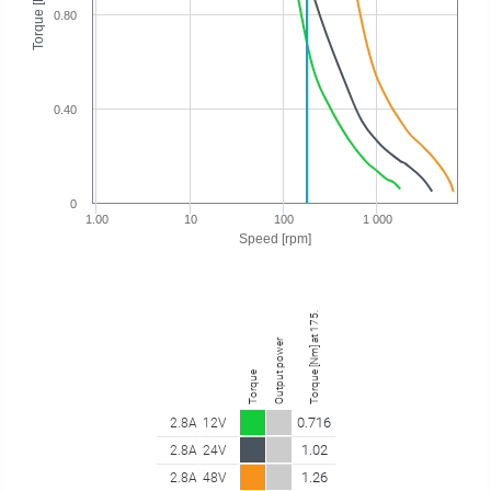
Torque [Nm]
0.80
0.40
0
1.00
10
100
1 000
Speed [rpm]
Torque [Nm] at 175.10 rpm
Output power
Torque
0.716
2.8A
12V
1.02
2.8A
24V
1.26
2.8A
48V