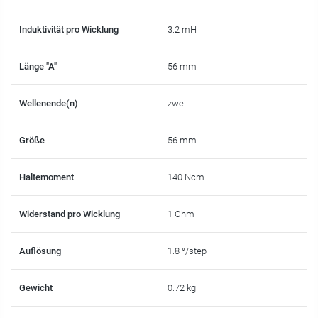
Induktivität pro Wicklung
3.2 mH
Länge "A"
56 mm
Wellenende(n)
zwei
Größe
56 mm
Haltemoment
140 Ncm
Widerstand pro Wicklung
1 Ohm
Auflösung
1.8 °/step
Gewicht
0.72 kg