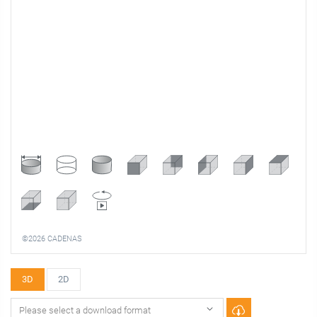
©2026 CADENAS
3D
2D