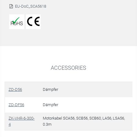
EU-DoC_SCA5618
ACCESSORIES
ZD-D56
Dämpfer
ZD-DF56
Dämpfer
ZK-VHR-6-300-
Motorkabel SCA56, SCB56, SCB60, LA56, LSA56,
4
0.3m