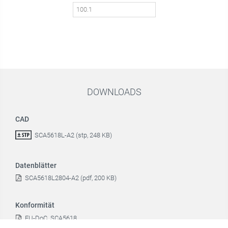
DOWNLOADS
CAD
SCA5618L-A2 (stp, 248 KB)
Datenblätter
SCA5618L2804-A2 (pdf, 200 KB)
Konformität
EU-DoC_SCA5618