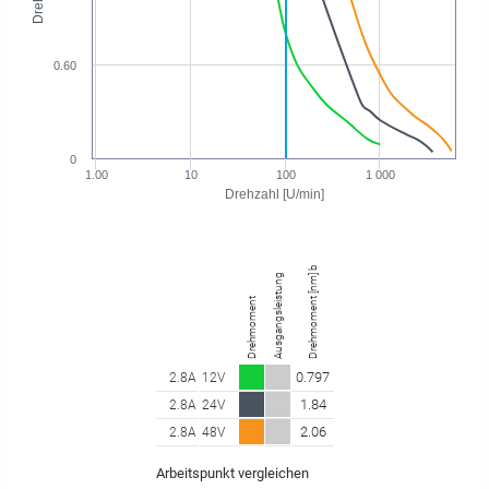
0.60
0
1.00
10
100
1 000
Drehzahl [U/min]
Drehmoment [nm] bei 100.10 U/min
Ausgangsleistung
Drehmoment
0.797
2.8A
12V
1.84
2.8A
24V
2.06
2.8A
48V
Arbeitspunkt vergleichen