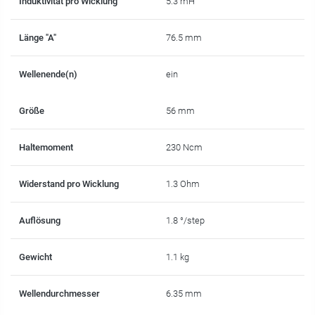
Induktivität pro Wicklung
5.3 mH
Länge "A"
76.5 mm
Wellenende(n)
ein
Größe
56 mm
Haltemoment
230 Ncm
Widerstand pro Wicklung
1.3 Ohm
Auflösung
1.8 °/step
Gewicht
1.1 kg
Wellendurchmesser
6.35 mm