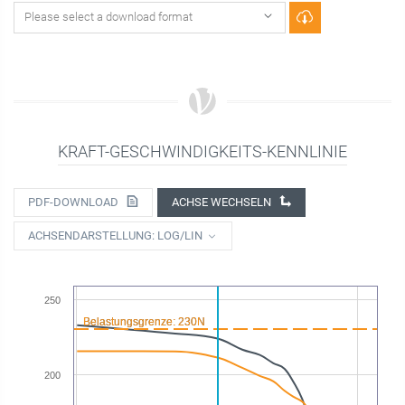
KRAFT-GESCHWINDIGKEITS-KENNLINIE
PDF-DOWNLOAD
ACHSE WECHSELN
ACHSENDARSTELLUNG: LOG/LIN
250
Belastungsgrenze: 230N
Belastungsgrenze: 230N
200