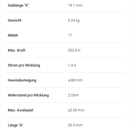
Hublänge "X"
19.1 mm
Gewicht
0.24 kg
NEMA
17
Max. Kraft
232.6 N
Strom pro Wicklung
1.4 A
Gewindesteigung
4.88 mm
Widerstand pro Wicklung
2 Ohm
Max. Axialspiel
±0.09 mm
Länge "A"
33.4 mm