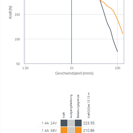
Kraft [N]
150
100
50
1.00
10
100
Geschwindigkeit [mm/s]
Kraft [N] bei 10.10 mm/s
Ausgangsleistung
Belastungsgrenze
Kraft
223.55
1.4A
24V
210.86
1.4A
48V