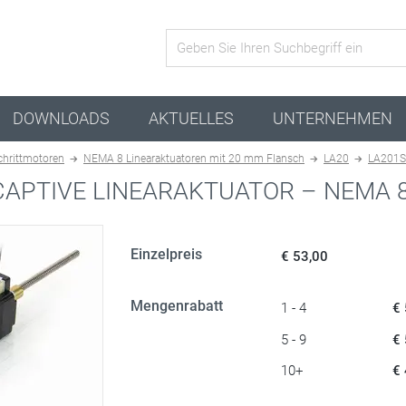
Aktive Kombination
DOWNLOADS
AKTUELLES
UNTERNEHMEN
chrittmotoren
NEMA 8 Linearaktuatoren mit 20 mm Flansch
LA20
LA201S
APTIVE LINEARAKTUATOR – NEMA 
Einzelpreis
€ 53,00
Mengenrabatt
1 - 4
€
5 - 9
€
10+
€