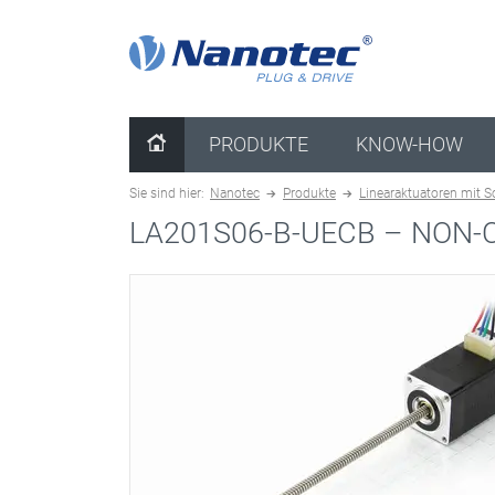
Kombination löschen
PRODUKTE
KNOW-HOW
Sie sind hier:
Nanotec
Produkte
Linearaktuatoren mit S
LA201S06-B-UECB –
NON-C