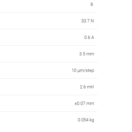
8
33.7 N
0.6 A
3.5 mm
10 µm/step
2.6 mH
±0.07 mm
0.054 kg