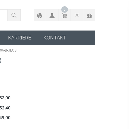
ZURÜCK ZUM KONFIGURATOR
0
DE
KARRIERE
KONTAKT
06-B-UECB
8
 53,00
 52,40
 49,00