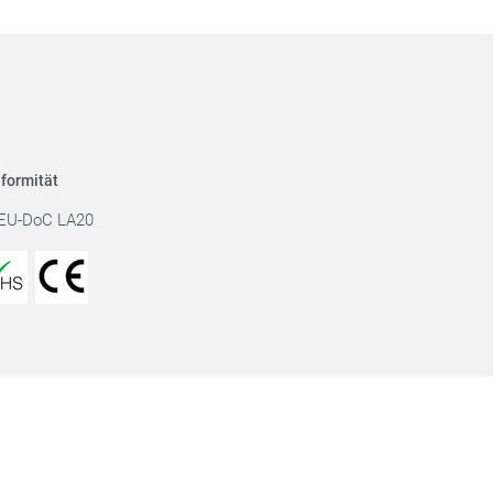
formität
EU-DoC LA20