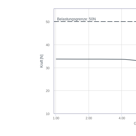
Belastungsgrenze: 50N
50
40
Kraft [N]
30
20
10
1.00
2.00
4.00
G