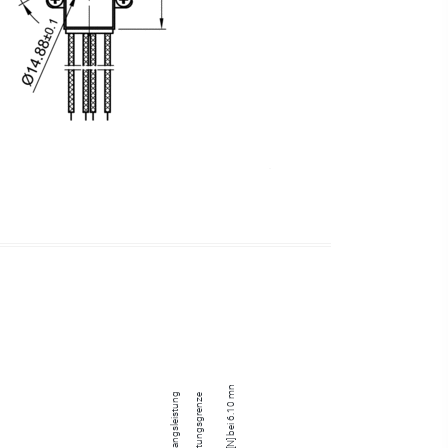
Kraft [N] bei 6.10 mm/s
Ausgangsleistung
Belastungsgrenze