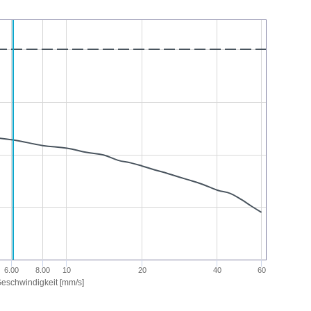
6.00
8.00
10
20
40
60
eschwindigkeit [mm/s]