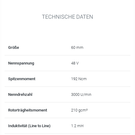
TECHNISCHE DATEN
Größe
60 mm
Nennspannung
48 V
Spitzenmoment
192 Ncm
Nenndrehzahl
3000 U/min
Rotorträgheitsmoment
210 gcm²
Induktivität (Line to Line)
1.2 mH