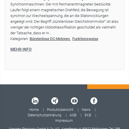
Synchronmaschinen: Der mit Permanentmagneten bestückte
Läufer folgt einem magnetischen Drehfeld, die Bewegung ist
synchron zur Wechselspannung, die an die Statorwicklungen
angelegt wird. Der Begriff „bürstenloser Gleichstrommotor“ ist also
weniger der richtigen Motorklassifikation geschuldet als vielmehr
der Tatsache, dass er in…
Kategorien:
Bürstenlose DC-Motoren
Funktionsweise
MEHR INFO
Home
Produktübersicht
News
Datenschutzerklärung
AGB
EKB
Impressum
Nanotec Electronic GmbH & Co. KG, Kapellenstr. 6, 85622 Feldkirchen, Tel.
089