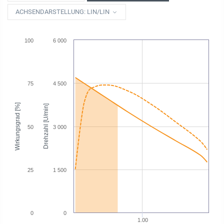
ACHSENDARSTELLUNG: LIN/LIN
100
6 000
75
4 500
Wirkungsgrad [%]
Drehzahl [U/min]
50
3 000
25
1 500
0
0
1.00