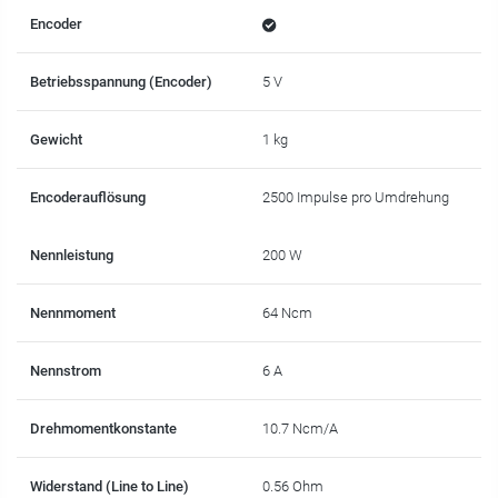
Encoder
Betriebsspannung (Encoder)
5 V
Gewicht
1 kg
Encoderauflösung
2500 Impulse pro Umdrehung
Nennleistung
200 W
Nennmoment
64 Ncm
Nennstrom
6 A
Drehmomentkonstante
10.7 Ncm/A
Widerstand (Line to Line)
0.56 Ohm