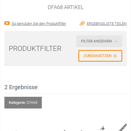
DFA68 ARTIKEL
So benutzen Sie den Produktfilter
ERGEBNISLISTE TEILEN
FILTER ANZEIGEN
PRODUKTFILTER
ZURÜCKSETZEN
2
Ergebnisse
Kategorie:
DFA68
Nennspannun
Ne