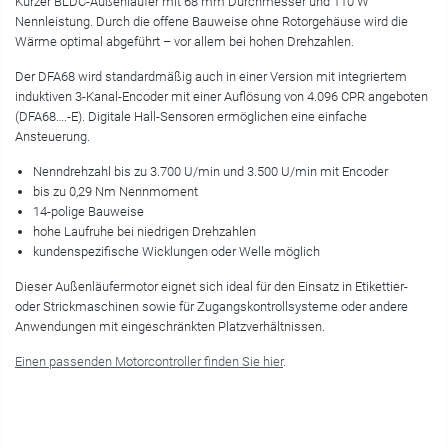
Kurzer BLDC-Außenläufer mit 68 mm Durchmesser und 110 W
Nennleistung. Durch die offene Bauweise ohne Rotorgehäuse wird die
Wärme optimal abgeführt – vor allem bei hohen Drehzahlen.
Der DFA68 wird standardmäßig auch in einer Version mit integriertem
induktiven 3-Kanal-Encoder mit einer Auflösung von 4.096 CPR angeboten
(DFA68….-E). Digitale Hall-Sensoren ermöglichen eine einfache
Ansteuerung.
Nenndrehzahl bis zu 3.700 U/min und 3.500 U/min mit Encoder
bis zu 0,29 Nm Nennmoment
14-polige Bauweise
hohe Laufruhe bei niedrigen Drehzahlen
kundenspezifische Wicklungen oder Welle möglich
Dieser Außenläufermotor eignet sich ideal für den Einsatz in Etikettier-
oder Strickmaschinen sowie für Zugangskontrollsysteme oder andere
Anwendungen mit eingeschränkten Platzverhältnissen.
Einen passenden Motorcontroller finden Sie hier
.