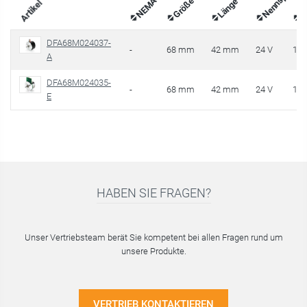
Länge "A"
NEMA
Größe
Artikel
DFA68M024037-
-
68 mm
42 mm
24 V
11
A
DFA68M024035-
-
68 mm
42 mm
24 V
10
E
HABEN SIE FRAGEN?
Unser Vertriebsteam berät Sie kompetent bei allen Fragen rund um
unsere Produkte.
VERTRIEB KONTAKTIEREN