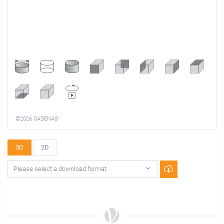
©2026 CADENAS
3D
2D