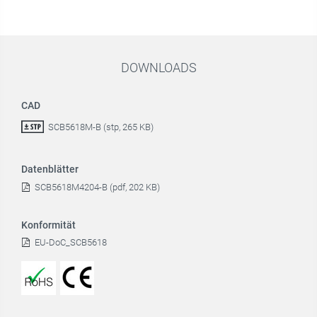
DOWNLOADS
CAD
SCB5618M-B (stp, 265 KB)
Datenblätter
SCB5618M4204-B (pdf, 202 KB)
Konformität
EU-DoC_SCB5618