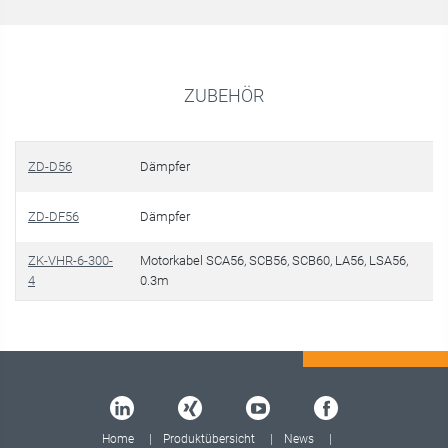
ZUBEHÖR
ZD-D56
Dämpfer
ZD-DF56
Dämpfer
ZK-VHR-6-300-
Motorkabel SCA56, SCB56, SCB60, LA56, LSA56,
4
0.3m
Home
Produktübersicht
News