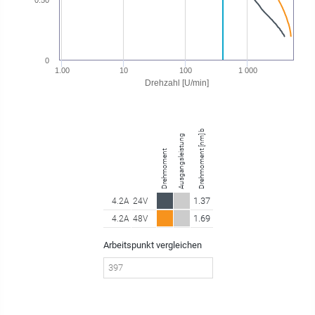
0
1.00
10
100
1 000
Drehzahl [U/min]
Drehmoment [nm] bei 397.00 U/min
Ausgangsleistung
Drehmoment
1.37
4.2A
24V
1.69
4.2A
48V
Arbeitspunkt vergleichen