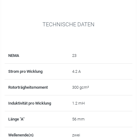
TECHNISCHE DATEN
NEMA
23
Strom pro Wicklung
4.2 A
Rotorträgheitsmoment
300 gcm²
Induktivität pro Wicklung
1.2 mH
Länge "A"
56 mm
Wellenende(n)
zwei