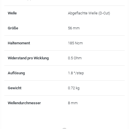
Welle
Abgeflachte Welle (D-Cut)
Größe
56 mm
Haltemoment
185 Ncm
Widerstand pro Wicklung
0.5 Ohm
Auflösung
1.8 °/step
Gewicht
0.72 kg
Wellendurchmesser
8 mm