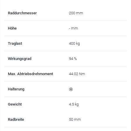
Raddurchmesser
200 mm
Höhe
- mm
Traglast
400 kg
Wirkungsgrad
94 %
Max. Abtriebsdrehmoment
44.02 Nm
Halterung
Gewicht
4.5 kg
Radbreite
50 mm