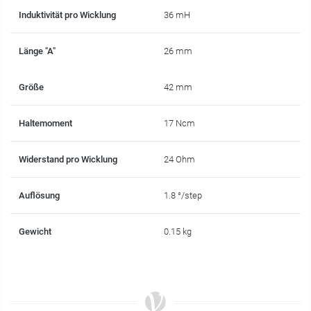
Induktivität pro Wicklung
36 mH
Länge "A"
26 mm
Größe
42 mm
Haltemoment
17 Ncm
Widerstand pro Wicklung
24 Ohm
Auflösung
1.8 °/step
Gewicht
0.15 kg