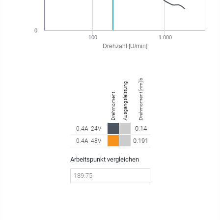
0
100
1 000
Drehzahl [U/min]
Drehmoment [nm] bei 189.75 U/min
Ausgangsleistung
Drehmoment
0.14
0.4A
24V
0.191
0.4A
48V
Arbeitspunkt vergleichen