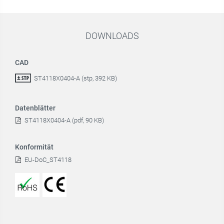
DOWNLOADS
CAD
ST4118X0404-A (stp, 392 KB)
Datenblätter
ST4118X0404-A (pdf, 90 KB)
Konformität
EU-DoC_ST4118