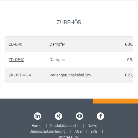
ZUBEHÖR
ZD-D40
Dämpfer
€ 36,70
ZD-DF40
Dämpfer
€ 9,50
ZK-JST-VL-4
Verlängerungskabel 2m
€ 21,40
Home
Produktübersicht
News
Datenschutzerklärung
AGB
EKB
Impressum