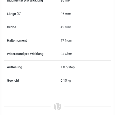
Induktivität pro Wicklung
36 mH
Länge "A"
26 mm
Größe
42 mm
Haltemoment
17 Ncm
Widerstand pro Wicklung
24 Ohm
Auflösung
1.8 °/step
Gewicht
0.15 kg