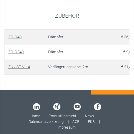
ZUBEHÖR
ZD-D40
Dämpfer
€ 36,70
ZD-DF40
Dämpfer
€ 9,50
ZK-JST-VL-4
Verlängerungskabel 2m
€ 21,40
Home
Produktübersicht
News
Datenschutzerklärung
AGB
EKB
Impressum