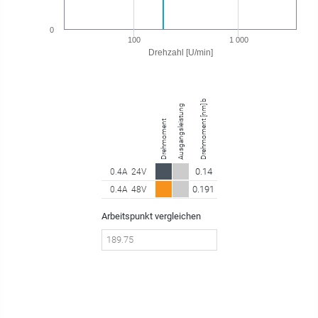
0
100
1 000
Drehzahl [U/min]
Drehmoment [nm] bei 189.75 U/min
Ausgangsleistung
Drehmoment
0.14
0.4A
24V
0.191
0.4A
48V
Arbeitspunkt vergleichen