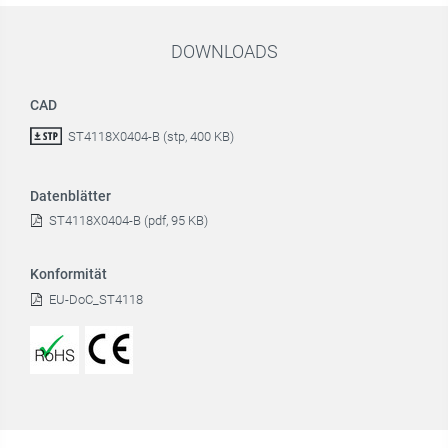
DOWNLOADS
CAD
ST4118X0404-B (stp, 400 KB)
Datenblätter
ST4118X0404-B (pdf, 95 KB)
Konformität
EU-DoC_ST4118