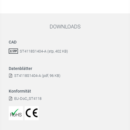
DOWNLOADS
CAD
ST4118S1404-A (stp, 402 KB)
Datenblätter
ST4118S1404-A (pdf, 96 KB)
Konformität
EU-DoC_ST4118