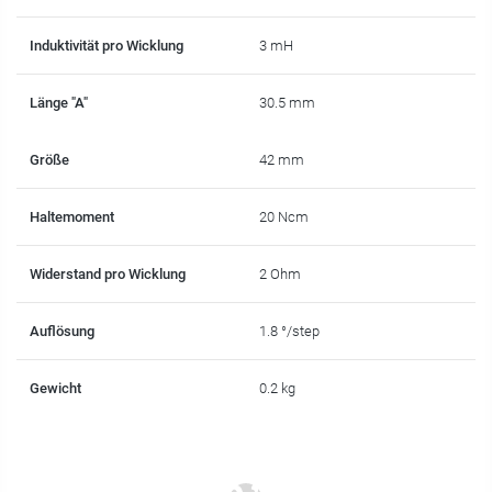
Induktivität pro Wicklung
3 mH
Länge "A"
30.5 mm
Größe
42 mm
Haltemoment
20 Ncm
Widerstand pro Wicklung
2 Ohm
Auflösung
1.8 °/step
Gewicht
0.2 kg