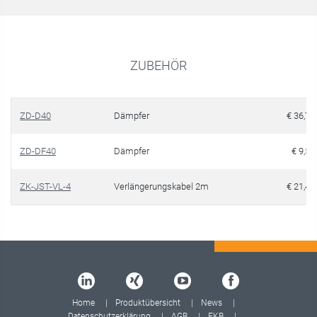
ZUBEHÖR
ZD-D40
Dämpfer
€ 36,70
ZD-DF40
Dämpfer
€ 9,50
ZK-JST-VL-4
Verlängerungskabel 2m
€ 21,40
Home
Produktübersicht
News
Datenschutzerklärung
AGB
EKB