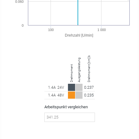
0.060
0
100
1 000
Drehzahl [U/min]
Drehmoment [nm] bei 341.25 U/min
Ausgangsleistung
Drehmoment
0.237
1.4A
24V
0.235
1.4A
48V
Arbeitspunkt vergleichen