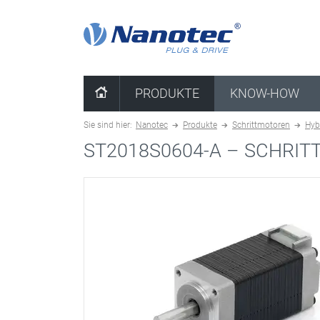
Kombination löschen
PRODUKTE
KNOW-HOW
Sie sind hier:
Nanotec
Produkte
Schrittmotoren
Hyb
ST2018S0604-A –
SCHRIT