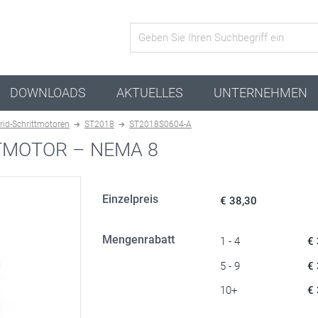
Aktive Kombination
DOWNLOADS
AKTUELLES
UNTERNEHMEN
rid-Schrittmotoren
ST2018
ST2018S0604-A
TMOTOR – NEMA 8
Einzelpreis
€ 38,30
Mengenrabatt
1 - 4
€
5 - 9
€
10+
€